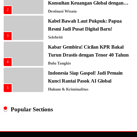
2
Sentuhan AI
Konsultan Keuangan Global dengan
Destinasi Wisata
2
Sentuhan AI
Destinasi Wisata
Kabel Bawah Laut Pukpuk: Papua
Resmi Jadi Pusat Digital Baru!
Kabel Bawah Laut Pukpuk: Papua
3
Resmi Jadi Pusat Digital Baru!
Selebriti
3
Selebriti
Kabar Gembira! Cicilan KPR Bakal
Turun Drastis dengan Tenor 40 Tahun
Kabar Gembira! Cicilan KPR Bakal
4
Turun Drastis dengan Tenor 40 Tahun
Bulu Tangkis
4
Bulu Tangkis
Indonesia Siap Gaspol! Jadi Pemain
Kunci Rantai Pasok AI Global
Indonesia Siap Gaspol! Jadi Pemain
5
Kunci Rantai Pasok AI Global
Hukum & Kriminalitas
5
Hukum & Kriminalitas
Ekonomi Indonesia Meroket! Kalahkan
Negara G20 di Awal 2026
Ekonomi Indonesia Meroket! Kalahkan
6
Negara G20 di Awal 2026
Editorial
Popular Sections
6
Editorial
Keren! Baznas Bangun Sekolah Tenda
di Gaza, 600 Anak Palestina Kembali
Keren! Baznas Bangun Sekolah Tenda
7
Belajar
di Gaza, 600 Anak Palestina Kembali
Berita Nasional