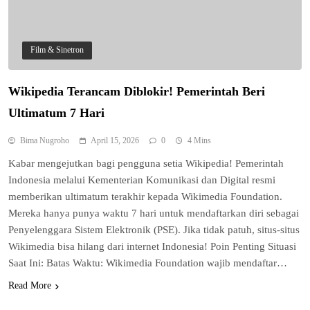
Film & Sinetron
Wikipedia Terancam Diblokir! Pemerintah Beri
Ultimatum 7 Hari
Indonesia Siap Gaspol! Jadi Pemain
Bima Nugroho
April 15, 2026
0
4 Mins
Kunci Rantai Pasok AI Global
Kabar mengejutkan bagi pengguna setia Wikipedia! Pemerintah
5
Hukum & Kriminalitas
Indonesia melalui Kementerian Komunikasi dan Digital resmi
Ekonomi Indonesia Meroket! Kalahkan
memberikan ultimatum terakhir kepada Wikimedia Foundation.
Negara G20 di Awal 2026
Mereka hanya punya waktu 7 hari untuk mendaftarkan diri sebagai
6
Penyelenggara Sistem Elektronik (PSE). Jika tidak patuh, situs-situs
Editorial
Wikimedia bisa hilang dari internet Indonesia! Poin Penting Situasi
Keren! Baznas Bangun Sekolah Tenda
Saat Ini: Batas Waktu: Wikimedia Foundation wajib mendaftar…
di Gaza, 600 Anak Palestina Kembali
Read More
7
Belajar
Berita Nasional