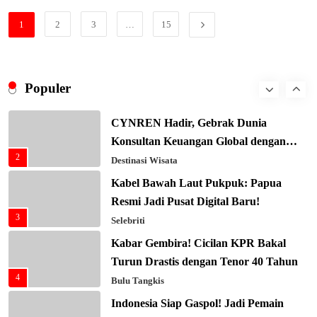
Xenco Medical Raih Penghargaan
Bergengsi TIME100: Revolusi Medis
1
2
3
…
15
8
Masa Depan!
Hukum & Kriminalitas
Presiden Prabowo Gaspol Investasi
Ekonomi Biru: Nelayan Jadi Prioritas
Populer
1
Utama
Budaya & Tradisi
CYNREN Hadir, Gebrak Dunia
Konsultan Keuangan Global dengan
2
Sentuhan AI
Destinasi Wisata
Kabel Bawah Laut Pukpuk: Papua
Resmi Jadi Pusat Digital Baru!
3
Selebriti
Kabar Gembira! Cicilan KPR Bakal
Turun Drastis dengan Tenor 40 Tahun
4
Bulu Tangkis
Indonesia Siap Gaspol! Jadi Pemain