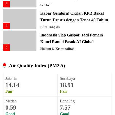
3
Selebriti
Kabar Gembira! Cicilan KPR Bakal
Turun Drastis dengan Tenor 40 Tahun
4
Bulu Tangkis
Indonesia Siap Gaspol! Jadi Pemain
Kunci Rantai Pasok AI Global
Indonesia Siap Gaspol! Jadi Pemain
5
Kunci Rantai Pasok AI Global
Hukum & Kriminalitas
5
Hukum & Kriminalitas
Ekonomi Indonesia Meroket! Kalahkan
Negara G20 di Awal 2026
Ekonomi Indonesia Meroket! Kalahkan
Air Quality Index (PM2.5)
6
Negara G20 di Awal 2026
Editorial
6
Editorial
Jakarta
Surabaya
Keren! Baznas Bangun Sekolah Tenda
14.14
18.91
di Gaza, 600 Anak Palestina Kembali
Keren! Baznas Bangun Sekolah Tenda
Fair
Fair
7
Belajar
di Gaza, 600 Anak Palestina Kembali
Berita Nasional
7
Belajar
Berita Nasional
Xenco Medical Raih Penghargaan
Medan
Bandung
0.59
7.57
Bergengsi TIME100: Revolusi Medis
Xenco Medical Raih Penghargaan
8
Good
Masa Depan!
Bergengsi TIME100: Revolusi Medis
Good
Hukum & Kriminalitas