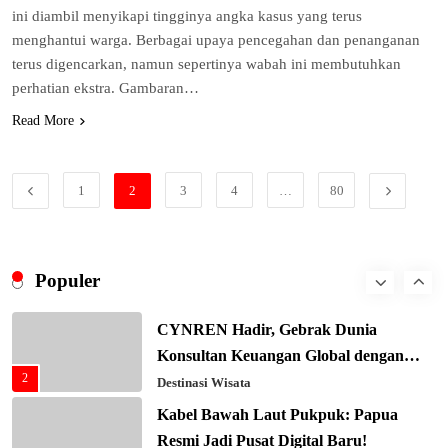
Negara G20 di Awal 2026
ini diambil menyikapi tingginya angka kasus yang terus
6
menghantui warga. Berbagai upaya pencegahan dan penanganan
Editorial
terus digencarkan, namun sepertinya wabah ini membutuhkan
Keren! Baznas Bangun Sekolah Tenda
perhatian ekstra. Gambaran…
di Gaza, 600 Anak Palestina Kembali
Read More
7
Belajar
Berita Nasional
Xenco Medical Raih Penghargaan
Bergengsi TIME100: Revolusi Medis
1
2
3
4
…
80
8
Masa Depan!
Hukum & Kriminalitas
Presiden Prabowo Gaspol Investasi
Ekonomi Biru: Nelayan Jadi Prioritas
Populer
1
Utama
Budaya & Tradisi
CYNREN Hadir, Gebrak Dunia
Konsultan Keuangan Global dengan
2
Sentuhan AI
Destinasi Wisata
Kabel Bawah Laut Pukpuk: Papua
Resmi Jadi Pusat Digital Baru!