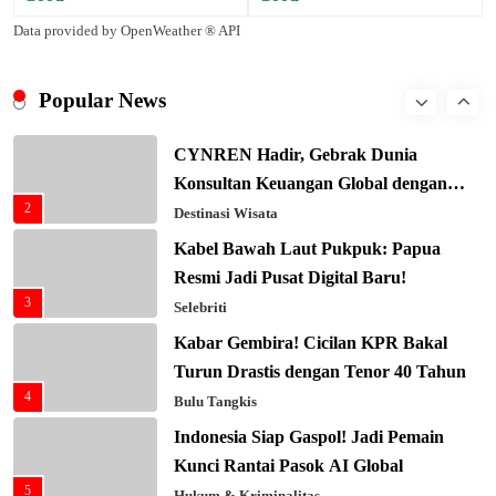
8
Masa Depan!
Hukum & Kriminalitas
Presiden Prabowo Gaspol Investasi
Data provided by OpenWeather ® API
Ekonomi Biru: Nelayan Jadi Prioritas
Presiden Prabowo Gaspol Investasi
1
Utama
Ekonomi Biru: Nelayan Jadi Prioritas
Budaya & Tradisi
Popular News
1
Utama
Budaya & Tradisi
CYNREN Hadir, Gebrak Dunia
Konsultan Keuangan Global dengan
CYNREN Hadir, Gebrak Dunia
2
Sentuhan AI
Konsultan Keuangan Global dengan
Destinasi Wisata
2
Sentuhan AI
Destinasi Wisata
Kabel Bawah Laut Pukpuk: Papua
Resmi Jadi Pusat Digital Baru!
Kabel Bawah Laut Pukpuk: Papua
3
Resmi Jadi Pusat Digital Baru!
Selebriti
3
Selebriti
Kabar Gembira! Cicilan KPR Bakal
Turun Drastis dengan Tenor 40 Tahun
Kabar Gembira! Cicilan KPR Bakal
4
Turun Drastis dengan Tenor 40 Tahun
Bulu Tangkis
4
Bulu Tangkis
Indonesia Siap Gaspol! Jadi Pemain
Kunci Rantai Pasok AI Global
Indonesia Siap Gaspol! Jadi Pemain
5
Kunci Rantai Pasok AI Global
Hukum & Kriminalitas
5
Hukum & Kriminalitas