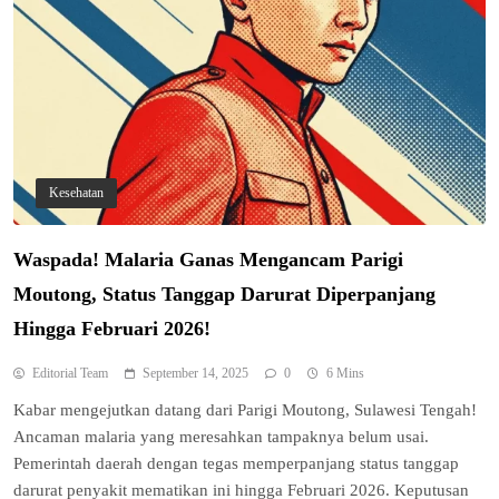
Kesehatan
Waspada! Malaria Ganas Mengancam Parigi
Moutong, Status Tanggap Darurat Diperpanjang
Hingga Februari 2026!
Editorial Team
September 14, 2025
0
6 Mins
Indonesia Siap Gaspol! Jadi Pemain
Kabar mengejutkan datang dari Parigi Moutong, Sulawesi Tengah!
Kunci Rantai Pasok AI Global
Ancaman malaria yang meresahkan tampaknya belum usai.
5
Hukum & Kriminalitas
Pemerintah daerah dengan tegas memperpanjang status tanggap
Ekonomi Indonesia Meroket! Kalahkan
darurat penyakit mematikan ini hingga Februari 2026. Keputusan