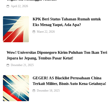
April 22, 2026
KPK Beri Status Tahanan Rumah untuk
Eks Menag Yaqut, Ada Apa?
Indonesia Siap Gaspol! Jadi Pemain
Maret 22, 2026
Kunci Rantai Pasok AI Global
5
Hukum & Kriminalitas
Ekonomi Indonesia Meroket! Kalahkan
Wow! Universitas Diponegoro Kirim Puluhan Ton Ikan Teri
Negara G20 di Awal 2026
Jepara ke Jepang, Tembus Pasar Ketat!
6
Editorial
Desember 21, 2025
Keren! Baznas Bangun Sekolah Tenda
di Gaza, 600 Anak Palestina Kembali
GEGER! AS Blacklist Perusahaan China
7
Belajar
Berita Nasional
Terkait Militer, Bisnis Auto Kena Getahnya!
Xenco Medical Raih Penghargaan
Desember 18, 2025
Bergengsi TIME100: Revolusi Medis
8
Masa Depan!
Hukum & Kriminalitas
Presiden Prabowo Gaspol Investasi