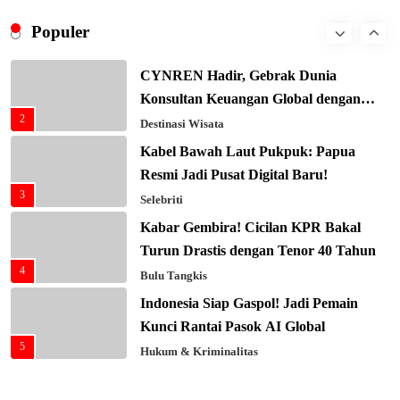
Ekonomi Biru: Nelayan Jadi Prioritas
Populer
1
Utama
Budaya & Tradisi
CYNREN Hadir, Gebrak Dunia
Konsultan Keuangan Global dengan
2
Sentuhan AI
Destinasi Wisata
Kabel Bawah Laut Pukpuk: Papua
Resmi Jadi Pusat Digital Baru!
3
Selebriti
Kabar Gembira! Cicilan KPR Bakal
Turun Drastis dengan Tenor 40 Tahun
4
Bulu Tangkis
Indonesia Siap Gaspol! Jadi Pemain
Kunci Rantai Pasok AI Global
5
Hukum & Kriminalitas
Ekonomi Indonesia Meroket! Kalahkan