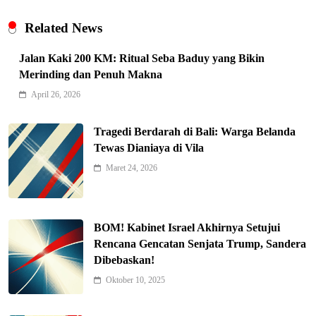
Related News
Jalan Kaki 200 KM: Ritual Seba Baduy yang Bikin
Merinding dan Penuh Makna
April 26, 2026
Tragedi Berdarah di Bali: Warga Belanda
Tewas Dianiaya di Vila
Maret 24, 2026
Indonesia Siap Gaspol! Jadi Pemain
Kunci Rantai Pasok AI Global
5
Hukum & Kriminalitas
BOM! Kabinet Israel Akhirnya Setujui
Ekonomi Indonesia Meroket! Kalahkan
Rencana Gencatan Senjata Trump, Sandera
Negara G20 di Awal 2026
Dibebaskan!
6
Editorial
Oktober 10, 2025
Keren! Baznas Bangun Sekolah Tenda
di Gaza, 600 Anak Palestina Kembali