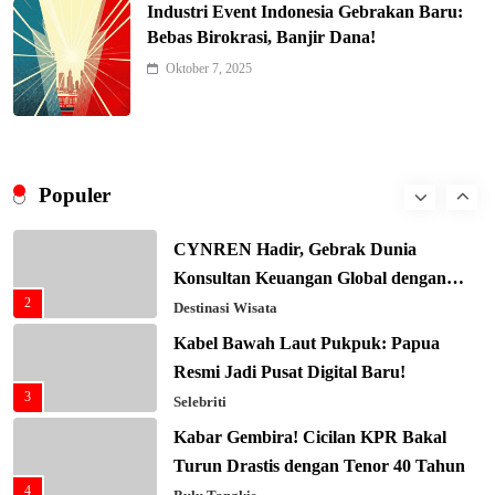
Industri Event Indonesia Gebrakan Baru:
7
Belajar
Berita Nasional
Bebas Birokrasi, Banjir Dana!
Xenco Medical Raih Penghargaan
Oktober 7, 2025
Bergengsi TIME100: Revolusi Medis
8
Masa Depan!
Hukum & Kriminalitas
Presiden Prabowo Gaspol Investasi
Ekonomi Biru: Nelayan Jadi Prioritas
Populer
1
Utama
Budaya & Tradisi
CYNREN Hadir, Gebrak Dunia
Konsultan Keuangan Global dengan
2
Sentuhan AI
Destinasi Wisata
Kabel Bawah Laut Pukpuk: Papua
Resmi Jadi Pusat Digital Baru!
3
Selebriti
Kabar Gembira! Cicilan KPR Bakal
Turun Drastis dengan Tenor 40 Tahun
4