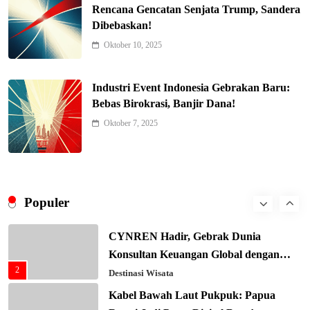
Ekonomi Indonesia Meroket! Kalahkan
Rencana Gencatan Senjata Trump, Sandera
Negara G20 di Awal 2026
Dibebaskan!
6
Editorial
Oktober 10, 2025
Keren! Baznas Bangun Sekolah Tenda
di Gaza, 600 Anak Palestina Kembali
Industri Event Indonesia Gebrakan Baru:
7
Belajar
Berita Nasional
Bebas Birokrasi, Banjir Dana!
Xenco Medical Raih Penghargaan
Oktober 7, 2025
Bergengsi TIME100: Revolusi Medis
8
Masa Depan!
Hukum & Kriminalitas
Presiden Prabowo Gaspol Investasi
Ekonomi Biru: Nelayan Jadi Prioritas
Populer
1
Utama
Budaya & Tradisi
CYNREN Hadir, Gebrak Dunia
Konsultan Keuangan Global dengan
2
Sentuhan AI
Destinasi Wisata
Kabel Bawah Laut Pukpuk: Papua