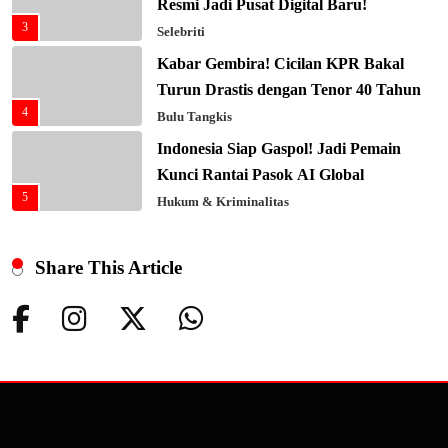
Resmi Jadi Pusat Digital Baru!
3
Selebriti
Kabar Gembira! Cicilan KPR Bakal
Turun Drastis dengan Tenor 40 Tahun
4
Bulu Tangkis
Indonesia Siap Gaspol! Jadi Pemain
Kunci Rantai Pasok AI Global
5
Hukum & Kriminalitas
Ekonomi Indonesia Meroket! Kalahkan
Negara G20 di Awal 2026
Share This Article
6
Editorial
Keren! Baznas Bangun Sekolah Tenda
di Gaza, 600 Anak Palestina Kembali
7
Belajar
Berita Nasional
Xenco Medical Raih Penghargaan
Bergengsi TIME100: Revolusi Medis