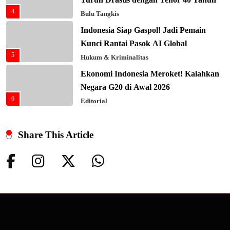
4
Bulu Tangkis
Indonesia Siap Gaspol! Jadi Pemain
Kunci Rantai Pasok AI Global
5
Hukum & Kriminalitas
Ekonomi Indonesia Meroket! Kalahkan
Negara G20 di Awal 2026
6
Editorial
Keren! Baznas Bangun Sekolah Tenda
di Gaza, 600 Anak Palestina Kembali
Share This Article
7
Belajar
Berita Nasional
Xenco Medical Raih Penghargaan
Bergengsi TIME100: Revolusi Medis
8
Masa Depan!
Hukum & Kriminalitas
Presiden Prabowo Gaspol Investasi
Ekonomi Biru: Nelayan Jadi Prioritas
1