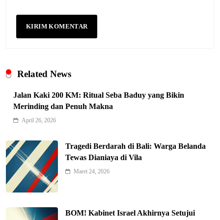
Related News
Jalan Kaki 200 KM: Ritual Seba Baduy yang Bikin
Merinding dan Penuh Makna
April 26, 2026
Indonesia Siap Gaspol! Jadi Pemain
Tragedi Berdarah di Bali: Warga Belanda
Kunci Rantai Pasok AI Global
Tewas Dianiaya di Vila
5
Hukum & Kriminalitas
Maret 24, 2026
Ekonomi Indonesia Meroket! Kalahkan
Negara G20 di Awal 2026
6
Editorial
BOM! Kabinet Israel Akhirnya Setujui
Keren! Baznas Bangun Sekolah Tenda