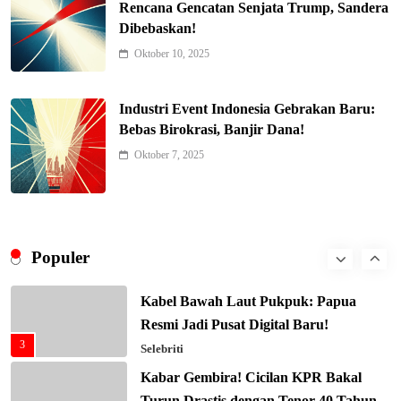
Rencana Gencatan Senjata Trump, Sandera
di Gaza, 600 Anak Palestina Kembali
Dibebaskan!
7
Belajar
Berita Nasional
Oktober 10, 2025
Xenco Medical Raih Penghargaan
Bergengsi TIME100: Revolusi Medis
Industri Event Indonesia Gebrakan Baru:
8
Masa Depan!
Hukum & Kriminalitas
Bebas Birokrasi, Banjir Dana!
Presiden Prabowo Gaspol Investasi
Oktober 7, 2025
Ekonomi Biru: Nelayan Jadi Prioritas
1
Utama
Budaya & Tradisi
CYNREN Hadir, Gebrak Dunia
Konsultan Keuangan Global dengan
Populer
2
Sentuhan AI
Destinasi Wisata
Kabel Bawah Laut Pukpuk: Papua
Resmi Jadi Pusat Digital Baru!
3
Selebriti
Kabar Gembira! Cicilan KPR Bakal
Turun Drastis dengan Tenor 40 Tahun