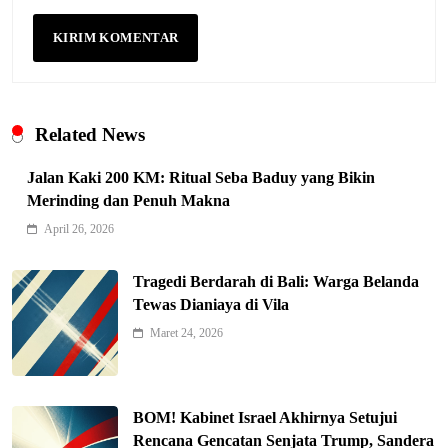
Related News
Jalan Kaki 200 KM: Ritual Seba Baduy yang Bikin
Merinding dan Penuh Makna
April 26, 2026
Tragedi Berdarah di Bali: Warga Belanda
Tewas Dianiaya di Vila
Maret 24, 2026
Indonesia Siap Gaspol! Jadi Pemain
Kunci Rantai Pasok AI Global
5
Hukum & Kriminalitas
BOM! Kabinet Israel Akhirnya Setujui
Ekonomi Indonesia Meroket! Kalahkan
Rencana Gencatan Senjata Trump, Sandera