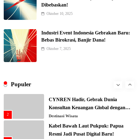
Negara G20 di Awal 2026
Dibebaskan!
6
Editorial
Oktober 10, 2025
Keren! Baznas Bangun Sekolah Tenda
di Gaza, 600 Anak Palestina Kembali
Industri Event Indonesia Gebrakan Baru:
7
Belajar
Berita Nasional
Bebas Birokrasi, Banjir Dana!
Xenco Medical Raih Penghargaan
Oktober 7, 2025
Bergengsi TIME100: Revolusi Medis
8
Masa Depan!
Hukum & Kriminalitas
Presiden Prabowo Gaspol Investasi
Ekonomi Biru: Nelayan Jadi Prioritas
Populer
1
Utama
Budaya & Tradisi
CYNREN Hadir, Gebrak Dunia
Konsultan Keuangan Global dengan
2
Sentuhan AI
Destinasi Wisata
Kabel Bawah Laut Pukpuk: Papua
Resmi Jadi Pusat Digital Baru!