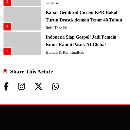
3
Selebriti
Kabar Gembira! Cicilan KPR Bakal
Turun Drastis dengan Tenor 40 Tahun
4
Bulu Tangkis
Indonesia Siap Gaspol! Jadi Pemain
Kunci Rantai Pasok AI Global
5
Hukum & Kriminalitas
Ekonomi Indonesia Meroket! Kalahkan
Negara G20 di Awal 2026
Share This Article
6
Editorial
Keren! Baznas Bangun Sekolah Tenda
di Gaza, 600 Anak Palestina Kembali
7
Belajar
Berita Nasional
Xenco Medical Raih Penghargaan
Bergengsi TIME100: Revolusi Medis
8
Masa Depan!
Hukum & Kriminalitas