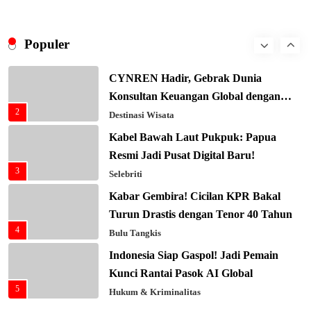
Presiden Prabowo Gaspol Investasi
Ekonomi Biru: Nelayan Jadi Prioritas
Populer
1
Utama
Budaya & Tradisi
CYNREN Hadir, Gebrak Dunia
Konsultan Keuangan Global dengan
2
Sentuhan AI
Destinasi Wisata
Kabel Bawah Laut Pukpuk: Papua
Resmi Jadi Pusat Digital Baru!
3
Selebriti
Kabar Gembira! Cicilan KPR Bakal
Turun Drastis dengan Tenor 40 Tahun
4
Bulu Tangkis
Indonesia Siap Gaspol! Jadi Pemain
Kunci Rantai Pasok AI Global
5
Hukum & Kriminalitas