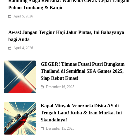
Bandung Siaga Bencana! Wali Kota Gerak Cepat Tangani
Pohon Tumbang & Banjir
April 5, 2026
Awas! Jangan Tergiur Haji Jalur Pintas, Ini Bahayanya
bagi Anda
Indonesia Siap Gaspol! Jadi Pemain
April 4, 2026
Kunci Rantai Pasok AI Global
5
Hukum & Kriminalitas
GEGER! Timnas Futsal Putri Bungkam
Ekonomi Indonesia Meroket! Kalahkan
Thailand di Semifinal SEA Games 2025,
Negara G20 di Awal 2026
Siap Rebut Emas!
6
Editorial
Desember 16, 2025
Keren! Baznas Bangun Sekolah Tenda
di Gaza, 600 Anak Palestina Kembali
Kapal Minyak Venezuela Disita AS di
7
Belajar
Berita Nasional
Tengah Laut! Kuba & Iran Murka, Ini
Skandalnya!
Xenco Medical Raih Penghargaan
Bergengsi TIME100: Revolusi Medis
Desember 15, 2025
8
Masa Depan!
Hukum & Kriminalitas