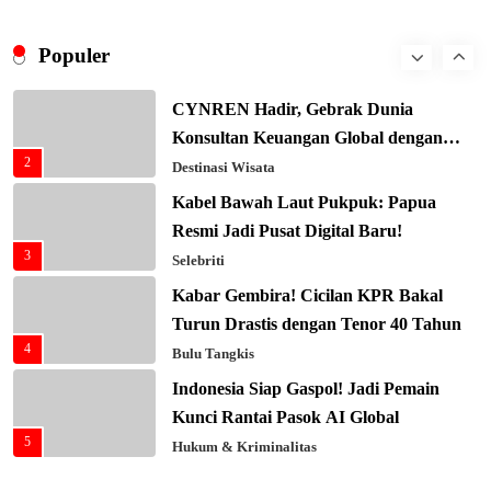
Presiden Prabowo Gaspol Investasi
Ekonomi Biru: Nelayan Jadi Prioritas
Populer
1
Utama
Budaya & Tradisi
CYNREN Hadir, Gebrak Dunia
Konsultan Keuangan Global dengan
2
Sentuhan AI
Destinasi Wisata
Kabel Bawah Laut Pukpuk: Papua
Resmi Jadi Pusat Digital Baru!
3
Selebriti
Kabar Gembira! Cicilan KPR Bakal
Turun Drastis dengan Tenor 40 Tahun
4
Bulu Tangkis
Indonesia Siap Gaspol! Jadi Pemain
Kunci Rantai Pasok AI Global
5
Hukum & Kriminalitas
Ekonomi Indonesia Meroket! Kalahkan