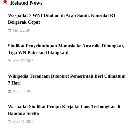
Related News
Waspada! 7 WNI Ditahan di Arab Saudi, Konsulat RI
Bergerak Cepat
Mei 1, 2026
Indonesia Siap Gaspol! Jadi Pemain
Kunci Rantai Pasok AI Global
Sindikat Penyelundupan Manusia ke Australia Dibongkar,
5
Hukum & Kriminalitas
Tiga WN Pakistan Ditangkap!
Ekonomi Indonesia Meroket! Kalahkan
April 20, 2026
Negara G20 di Awal 2026
6
Wikipedia Terancam Diblokir! Pemerintah Beri Ultimatum
Editorial
7 Hari
Keren! Baznas Bangun Sekolah Tenda
April 15, 2026
di Gaza, 600 Anak Palestina Kembali
7
Belajar
Berita Nasional
Waspada! Sindikat Penipu Kerja ke Laos Terbongkar di
Xenco Medical Raih Penghargaan
Bandara Soetta
Bergengsi TIME100: Revolusi Medis
April 11, 2026
8
Masa Depan!
Hukum & Kriminalitas