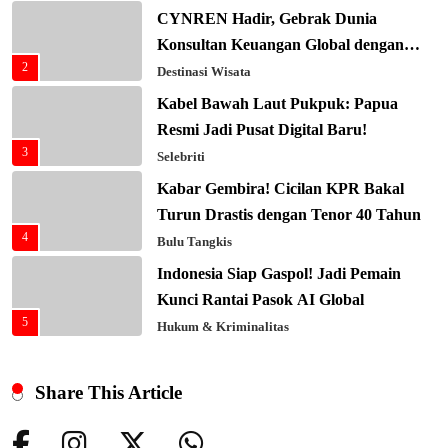
CYNREN Hadir, Gebrak Dunia
Konsultan Keuangan Global dengan
2
Sentuhan AI
Destinasi Wisata
Kabel Bawah Laut Pukpuk: Papua
Resmi Jadi Pusat Digital Baru!
3
Selebriti
Kabar Gembira! Cicilan KPR Bakal
Turun Drastis dengan Tenor 40 Tahun
4
Bulu Tangkis
Indonesia Siap Gaspol! Jadi Pemain
Kunci Rantai Pasok AI Global
5
Hukum & Kriminalitas
Ekonomi Indonesia Meroket! Kalahkan
Negara G20 di Awal 2026
Share This Article
6
Editorial
Keren! Baznas Bangun Sekolah Tenda