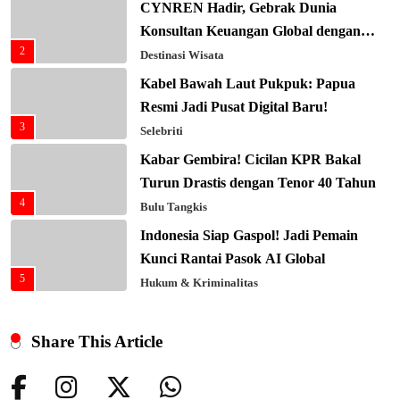
CYNREN Hadir, Gebrak Dunia
Konsultan Keuangan Global dengan
2
Sentuhan AI
Destinasi Wisata
Kabel Bawah Laut Pukpuk: Papua
Resmi Jadi Pusat Digital Baru!
3
Selebriti
Kabar Gembira! Cicilan KPR Bakal
Turun Drastis dengan Tenor 40 Tahun
4
Bulu Tangkis
Indonesia Siap Gaspol! Jadi Pemain
Kunci Rantai Pasok AI Global
5
Hukum & Kriminalitas
Ekonomi Indonesia Meroket! Kalahkan
Negara G20 di Awal 2026
Share This Article
6
Editorial
Keren! Baznas Bangun Sekolah Tenda