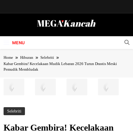
Skip
to
content
Mega Kancah
MENU
Home
Hiburan
Selebriti
Kabar Gembira! Kecelakaan Mudik Lebaran 2026 Turun Drastis Meski
Pemudik Membludak
Selebriti
Kabar Gembira! Kecelakaan