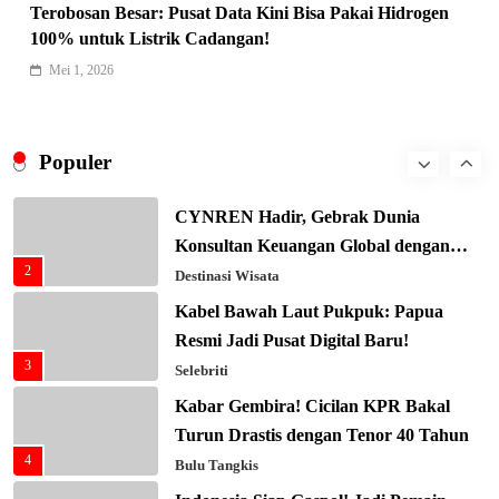
Terobosan Besar: Pusat Data Kini Bisa Pakai Hidrogen
Xenco Medical Raih Penghargaan
100% untuk Listrik Cadangan!
Bergengsi TIME100: Revolusi Medis
Mei 1, 2026
8
Masa Depan!
Hukum & Kriminalitas
Presiden Prabowo Gaspol Investasi
Ekonomi Biru: Nelayan Jadi Prioritas
Populer
1
Utama
Budaya & Tradisi
CYNREN Hadir, Gebrak Dunia
Konsultan Keuangan Global dengan
2
Sentuhan AI
Destinasi Wisata
Kabel Bawah Laut Pukpuk: Papua
Resmi Jadi Pusat Digital Baru!
3
Selebriti
Kabar Gembira! Cicilan KPR Bakal
Turun Drastis dengan Tenor 40 Tahun
4
Bulu Tangkis