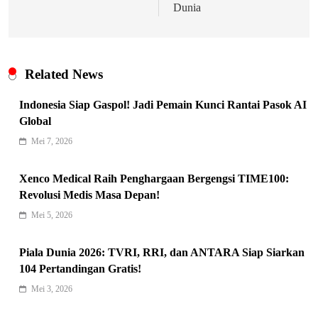
Dunia
Related News
Indonesia Siap Gaspol! Jadi Pemain Kunci Rantai Pasok AI
Global
Mei 7, 2026
Indonesia Siap Gaspol! Jadi Pemain
Kunci Rantai Pasok AI Global
Xenco Medical Raih Penghargaan Bergengsi TIME100:
5
Hukum & Kriminalitas
Revolusi Medis Masa Depan!
Ekonomi Indonesia Meroket! Kalahkan
Mei 5, 2026
Negara G20 di Awal 2026
6
Piala Dunia 2026: TVRI, RRI, dan ANTARA Siap Siarkan
Editorial
104 Pertandingan Gratis!
Keren! Baznas Bangun Sekolah Tenda
Mei 3, 2026
di Gaza, 600 Anak Palestina Kembali
7
Belajar
Berita Nasional