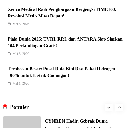
Kunci Rantai Pasok AI Global
Xenco Medical Raih Penghargaan Bergengsi TIME100:
5
Hukum & Kriminalitas
Revolusi Medis Masa Depan!
Ekonomi Indonesia Meroket! Kalahkan
Mei 5, 2026
Negara G20 di Awal 2026
6
Piala Dunia 2026: TVRI, RRI, dan ANTARA Siap Siarkan
Editorial
104 Pertandingan Gratis!
Keren! Baznas Bangun Sekolah Tenda
Mei 3, 2026
di Gaza, 600 Anak Palestina Kembali
7
Belajar
Berita Nasional
Terobosan Besar: Pusat Data Kini Bisa Pakai Hidrogen
Xenco Medical Raih Penghargaan
100% untuk Listrik Cadangan!
Bergengsi TIME100: Revolusi Medis
Mei 1, 2026
8
Masa Depan!
Hukum & Kriminalitas
Presiden Prabowo Gaspol Investasi
Ekonomi Biru: Nelayan Jadi Prioritas
Populer
1
Utama
Budaya & Tradisi
CYNREN Hadir, Gebrak Dunia