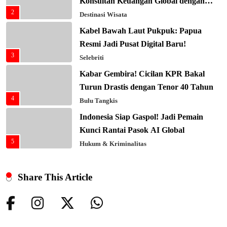
Konsultan Keuangan Global dengan
2
Sentuhan AI
Destinasi Wisata
Kabel Bawah Laut Pukpuk: Papua
Resmi Jadi Pusat Digital Baru!
3
Selebriti
Kabar Gembira! Cicilan KPR Bakal
Turun Drastis dengan Tenor 40 Tahun
4
Bulu Tangkis
Indonesia Siap Gaspol! Jadi Pemain
Kunci Rantai Pasok AI Global
5
Hukum & Kriminalitas
Ekonomi Indonesia Meroket! Kalahkan
Negara G20 di Awal 2026
Share This Article
6
Editorial
Keren! Baznas Bangun Sekolah Tenda
di Gaza, 600 Anak Palestina Kembali