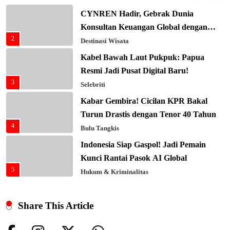
CYNREN Hadir, Gebrak Dunia
Konsultan Keuangan Global dengan
2
Sentuhan AI
Destinasi Wisata
Kabel Bawah Laut Pukpuk: Papua
Resmi Jadi Pusat Digital Baru!
3
Selebriti
Kabar Gembira! Cicilan KPR Bakal
Turun Drastis dengan Tenor 40 Tahun
4
Bulu Tangkis
Indonesia Siap Gaspol! Jadi Pemain
Kunci Rantai Pasok AI Global
5
Hukum & Kriminalitas
Ekonomi Indonesia Meroket! Kalahkan
Negara G20 di Awal 2026
Share This Article
6
Editorial