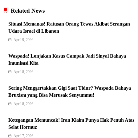
Related News
Situasi Memanas! Ratusan Orang Tewas Akibat Serangan
Udara Israel di Libanon
April 9, 2026
Indonesia Siap Gaspol! Jadi Pemain
Kunci Rantai Pasok AI Global
Waspada! Lonjakan Kasus Campak Jadi Sinyal Bahaya
5
Hukum & Kriminalitas
Imunisasi Kita
Ekonomi Indonesia Meroket! Kalahkan
April 8, 2026
Negara G20 di Awal 2026
6
Sering Menggertakkan Gigi Saat Tidur? Waspada Bahaya
Editorial
Bruxism yang Bisa Merusak Senyummu!
Keren! Baznas Bangun Sekolah Tenda
April 8, 2026
di Gaza, 600 Anak Palestina Kembali
7
Belajar
Berita Nasional
Ketegangan Memuncak! Iran Klaim Punya Hak Penuh Atas
Xenco Medical Raih Penghargaan
Selat Hormuz
Bergengsi TIME100: Revolusi Medis
April 7, 2026