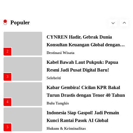
8
Masa Depan!
Hukum & Kriminalitas
Presiden Prabowo Gaspol Investasi
Ekonomi Biru: Nelayan Jadi Prioritas
Populer
1
Utama
Budaya & Tradisi
CYNREN Hadir, Gebrak Dunia
Konsultan Keuangan Global dengan
2
Sentuhan AI
Destinasi Wisata
Kabel Bawah Laut Pukpuk: Papua
Resmi Jadi Pusat Digital Baru!
3
Selebriti
Kabar Gembira! Cicilan KPR Bakal
Turun Drastis dengan Tenor 40 Tahun
4
Bulu Tangkis
Indonesia Siap Gaspol! Jadi Pemain
Kunci Rantai Pasok AI Global
5
Hukum & Kriminalitas