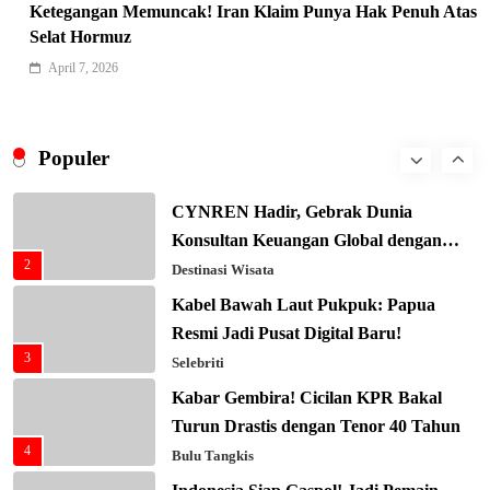
Ketegangan Memuncak! Iran Klaim Punya Hak Penuh Atas
Xenco Medical Raih Penghargaan
Selat Hormuz
Bergengsi TIME100: Revolusi Medis
April 7, 2026
8
Masa Depan!
Hukum & Kriminalitas
Presiden Prabowo Gaspol Investasi
Ekonomi Biru: Nelayan Jadi Prioritas
Populer
1
Utama
Budaya & Tradisi
CYNREN Hadir, Gebrak Dunia
Konsultan Keuangan Global dengan
2
Sentuhan AI
Destinasi Wisata
Kabel Bawah Laut Pukpuk: Papua
Resmi Jadi Pusat Digital Baru!
3
Selebriti
Kabar Gembira! Cicilan KPR Bakal
Turun Drastis dengan Tenor 40 Tahun
4
Bulu Tangkis