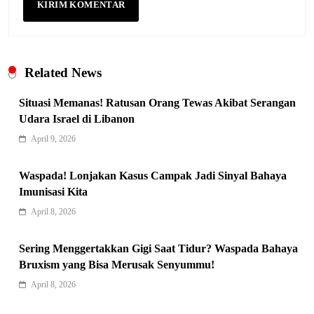
Related News
Situasi Memanas! Ratusan Orang Tewas Akibat Serangan
Udara Israel di Libanon
April 9, 2026
Indonesia Siap Gaspol! Jadi Pemain
Kunci Rantai Pasok AI Global
Waspada! Lonjakan Kasus Campak Jadi Sinyal Bahaya
5
Hukum & Kriminalitas
Imunisasi Kita
Ekonomi Indonesia Meroket! Kalahkan
April 8, 2026
Negara G20 di Awal 2026
6
Sering Menggertakkan Gigi Saat Tidur? Waspada Bahaya
Editorial
Bruxism yang Bisa Merusak Senyummu!
Keren! Baznas Bangun Sekolah Tenda
April 8, 2026
di Gaza, 600 Anak Palestina Kembali
7
Belajar
Berita Nasional