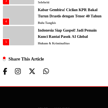
3
Selebriti
Kabar Gembira! Cicilan KPR Bakal
Turun Drastis dengan Tenor 40 Tahun
4
Bulu Tangkis
Indonesia Siap Gaspol! Jadi Pemain
Kunci Rantai Pasok AI Global
5
Hukum & Kriminalitas
Ekonomi Indonesia Meroket! Kalahkan
Negara G20 di Awal 2026
Share This Article
6
Editorial
Keren! Baznas Bangun Sekolah Tenda
di Gaza, 600 Anak Palestina Kembali
7
Belajar
Berita Nasional
Xenco Medical Raih Penghargaan
Bergengsi TIME100: Revolusi Medis
8
Masa Depan!
Hukum & Kriminalitas