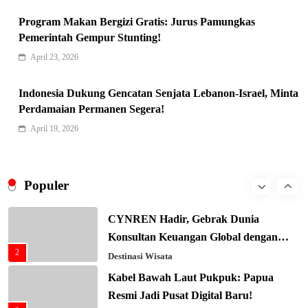
Negara G20 di Awal 2026
6
Program Makan Bergizi Gratis: Jurus Pamungkas
Editorial
Pemerintah Gempur Stunting!
Keren! Baznas Bangun Sekolah Tenda
April 23, 2026
di Gaza, 600 Anak Palestina Kembali
7
Belajar
Berita Nasional
Indonesia Dukung Gencatan Senjata Lebanon-Israel, Minta
Xenco Medical Raih Penghargaan
Perdamaian Permanen Segera!
Bergengsi TIME100: Revolusi Medis
April 19, 2026
8
Masa Depan!
Hukum & Kriminalitas
Presiden Prabowo Gaspol Investasi
Ekonomi Biru: Nelayan Jadi Prioritas
Populer
1
Utama
Budaya & Tradisi
CYNREN Hadir, Gebrak Dunia
Konsultan Keuangan Global dengan
2
Sentuhan AI
Destinasi Wisata
Kabel Bawah Laut Pukpuk: Papua
Resmi Jadi Pusat Digital Baru!