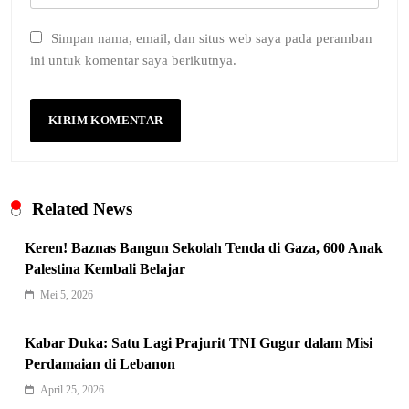
Simpan nama, email, dan situs web saya pada peramban
ini untuk komentar saya berikutnya.
Related News
Keren! Baznas Bangun Sekolah Tenda di Gaza, 600 Anak
Palestina Kembali Belajar
Mei 5, 2026
Indonesia Siap Gaspol! Jadi Pemain
Kunci Rantai Pasok AI Global
Kabar Duka: Satu Lagi Prajurit TNI Gugur dalam Misi
5
Hukum & Kriminalitas
Perdamaian di Lebanon
Ekonomi Indonesia Meroket! Kalahkan
April 25, 2026