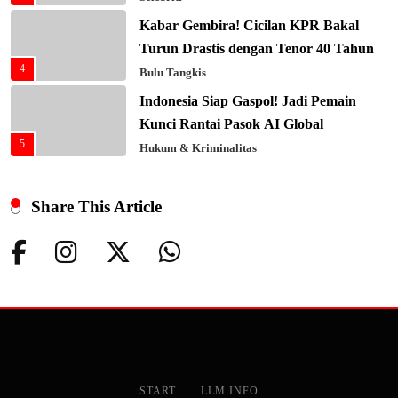
Kabar Gembira! Cicilan KPR Bakal
Turun Drastis dengan Tenor 40 Tahun
4
Bulu Tangkis
Indonesia Siap Gaspol! Jadi Pemain
Kunci Rantai Pasok AI Global
5
Hukum & Kriminalitas
Ekonomi Indonesia Meroket! Kalahkan
Negara G20 di Awal 2026
Share This Article
6
Editorial
Keren! Baznas Bangun Sekolah Tenda
di Gaza, 600 Anak Palestina Kembali
7
Belajar
Berita Nasional
Xenco Medical Raih Penghargaan
Bergengsi TIME100: Revolusi Medis
8
Masa Depan!
Hukum & Kriminalitas
START
LLM INFO