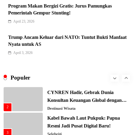
6
Program Makan Bergizi Gratis: Jurus Pamungkas
Editorial
Pemerintah Gempur Stunting!
Keren! Baznas Bangun Sekolah Tenda
April 23, 2026
di Gaza, 600 Anak Palestina Kembali
7
Belajar
Berita Nasional
Trump Ancam Keluar dari NATO: Tuntut Bukti Manfaat
Xenco Medical Raih Penghargaan
Nyata untuk AS
Bergengsi TIME100: Revolusi Medis
April 3, 2026
8
Masa Depan!
Hukum & Kriminalitas
Presiden Prabowo Gaspol Investasi
Ekonomi Biru: Nelayan Jadi Prioritas
Populer
1
Utama
Budaya & Tradisi
CYNREN Hadir, Gebrak Dunia
Konsultan Keuangan Global dengan
2
Sentuhan AI
Destinasi Wisata
Kabel Bawah Laut Pukpuk: Papua
Resmi Jadi Pusat Digital Baru!
3
Selebriti