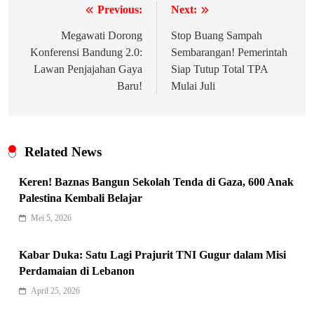
Previous:
Next:
Navigasi
pos
Megawati Dorong
Stop Buang Sampah
Konferensi Bandung 2.0:
Sembarangan! Pemerintah
Lawan Penjajahan Gaya
Siap Tutup Total TPA
Baru!
Mulai Juli
Related News
Keren! Baznas Bangun Sekolah Tenda di Gaza, 600 Anak
Palestina Kembali Belajar
Mei 5, 2026
Indonesia Siap Gaspol! Jadi Pemain
Kunci Rantai Pasok AI Global
Kabar Duka: Satu Lagi Prajurit TNI Gugur dalam Misi
5
Hukum & Kriminalitas
Perdamaian di Lebanon
Ekonomi Indonesia Meroket! Kalahkan
April 25, 2026
Negara G20 di Awal 2026