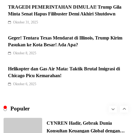
Kunci Rantai Pasok AI Global
TRAGEDI PEMERINTAHAN DIMULAI! Trump Gila
5
Hukum & Kriminalitas
Minta Senat Hapus Filibuster Demi Akhiri Shutdown
Ekonomi Indonesia Meroket! Kalahkan
Oktober 31, 2025
Negara G20 di Awal 2026
6
Geger! Tentara Texas Mendarat di Illinois, Trump Kirim
Editorial
Pasukan ke Kota Besar! Ada Apa?
Keren! Baznas Bangun Sekolah Tenda
Oktober 8, 2025
di Gaza, 600 Anak Palestina Kembali
7
Belajar
Berita Nasional
Helikopter dan Gas Air Mata: Taktik Brutal Imigrasi di
Xenco Medical Raih Penghargaan
Chicago Picu Kemarahan!
Bergengsi TIME100: Revolusi Medis
Oktober 6, 2025
8
Masa Depan!
Hukum & Kriminalitas
Presiden Prabowo Gaspol Investasi
Ekonomi Biru: Nelayan Jadi Prioritas
Populer
1
Utama
Budaya & Tradisi
CYNREN Hadir, Gebrak Dunia
Konsultan Keuangan Global dengan