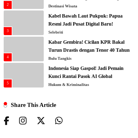
2
Sentuhan AI
Destinasi Wisata
Kabel Bawah Laut Pukpuk: Papua
Resmi Jadi Pusat Digital Baru!
3
Selebriti
Kabar Gembira! Cicilan KPR Bakal
Turun Drastis dengan Tenor 40 Tahun
4
Bulu Tangkis
Indonesia Siap Gaspol! Jadi Pemain
Kunci Rantai Pasok AI Global
5
Hukum & Kriminalitas
Ekonomi Indonesia Meroket! Kalahkan
Negara G20 di Awal 2026
Share This Article
6
Editorial
Keren! Baznas Bangun Sekolah Tenda
di Gaza, 600 Anak Palestina Kembali
7
Belajar
Berita Nasional