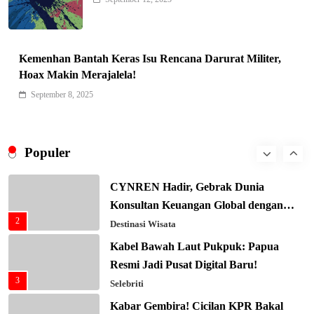
Keren! Baznas Bangun Sekolah Tenda
di Gaza, 600 Anak Palestina Kembali
7
Belajar
Berita Nasional
Kemenhan Bantah Keras Isu Rencana Darurat Militer,
Xenco Medical Raih Penghargaan
Hoax Makin Merajalela!
Bergengsi TIME100: Revolusi Medis
September 8, 2025
8
Masa Depan!
Hukum & Kriminalitas
Presiden Prabowo Gaspol Investasi
Ekonomi Biru: Nelayan Jadi Prioritas
Populer
1
Utama
Budaya & Tradisi
CYNREN Hadir, Gebrak Dunia
Konsultan Keuangan Global dengan
2
Sentuhan AI
Destinasi Wisata
Kabel Bawah Laut Pukpuk: Papua
Resmi Jadi Pusat Digital Baru!
3
Selebriti
Kabar Gembira! Cicilan KPR Bakal