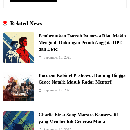
Related News
Pembentukan Daerah Istimewa Riau Makin
Menguat: Dukungan Penuh Anggota DPD
dan DPR!
September 13, 2025
Bocoran Kabinet Prabowo: Dudung Hingga
Grace Natalie Masuk Radar Menteri!
Indonesia Siap Gaspol! Jadi Pemain
September 12, 2025
Kunci Rantai Pasok AI Global
5
Hukum & Kriminalitas
Ekonomi Indonesia Meroket! Kalahkan
Charlie Kirk: Sang Maestro Konservatif
Negara G20 di Awal 2026
yang Membentuk Generasi Muda
6
Editorial
September 12, 2025