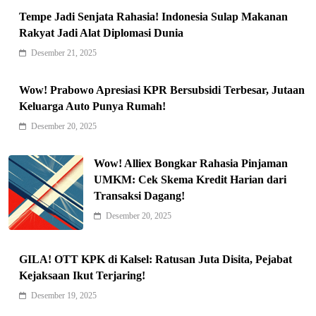
Tempe Jadi Senjata Rahasia! Indonesia Sulap Makanan
Rakyat Jadi Alat Diplomasi Dunia
Desember 21, 2025
Indonesia Siap Gaspol! Jadi Pemain
Wow! Prabowo Apresiasi KPR Bersubsidi Terbesar, Jutaan
Keluarga Auto Punya Rumah!
Kunci Rantai Pasok AI Global
5
Hukum & Kriminalitas
Desember 20, 2025
Ekonomi Indonesia Meroket! Kalahkan
Wow! Alliex Bongkar Rahasia Pinjaman
Negara G20 di Awal 2026
UMKM: Cek Skema Kredit Harian dari
6
Editorial
Transaksi Dagang!
Keren! Baznas Bangun Sekolah Tenda
Desember 20, 2025
di Gaza, 600 Anak Palestina Kembali
7
Belajar
Berita Nasional
GILA! OTT KPK di Kalsel: Ratusan Juta Disita, Pejabat
Xenco Medical Raih Penghargaan
Kejaksaan Ikut Terjaring!
Bergengsi TIME100: Revolusi Medis
Desember 19, 2025
8
Masa Depan!
Hukum & Kriminalitas