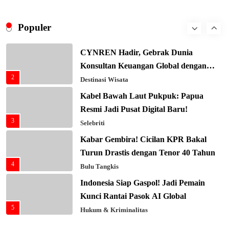
Presiden Prabowo Gaspol Investasi
Ekonomi Biru: Nelayan Jadi Prioritas
Populer
1
Utama
Budaya & Tradisi
CYNREN Hadir, Gebrak Dunia
Konsultan Keuangan Global dengan
2
Sentuhan AI
Destinasi Wisata
Kabel Bawah Laut Pukpuk: Papua
Resmi Jadi Pusat Digital Baru!
3
Selebriti
Kabar Gembira! Cicilan KPR Bakal
Turun Drastis dengan Tenor 40 Tahun
4
Bulu Tangkis
Indonesia Siap Gaspol! Jadi Pemain
Kunci Rantai Pasok AI Global
5
Hukum & Kriminalitas
Ekonomi Indonesia Meroket! Kalahkan