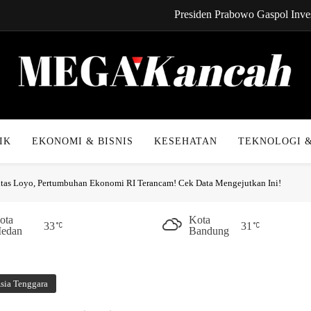
Presiden Prabowo Gaspol Inves
CYNREN Hadir, Gebrak Dunia K
Kabel Bawah Lau
Kabar Gembira! Cicilan 
Mega Kancah
Presiden Prabowo Gaspol Inves
IK
EKONOMI & BISNIS
KESEHATAN
TEKNOLOGI &
CYNREN Hadir, Gebrak Dunia K
itas Loyo, Pertumbuhan Ekonomi RI Terancam! Cek Data Mengejutkan Ini!
Kabel Bawah Lau
Kabar Gembira! Cicilan 
ota
Kota
33
31
edan
Bandung
Asia Tenggara