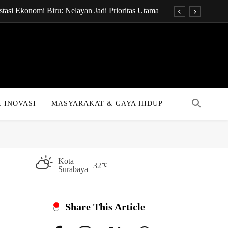
tasi Ekonomi Biru: Nelayan Jadi Prioritas Utama
onsultan Keuangan Global dengan Sentuhan AI
t Pukpuk: Papua Resmi Jadi Pusat Digital Baru!
KPR Bakal Turun Drastis dengan Tenor 40 Tahun
tasi Ekonomi Biru: Nelayan Jadi Prioritas Utama
 INOVASI
MASYARAKAT & GAYA HIDUP
onsultan Keuangan Global dengan Sentuhan AI
t Pukpuk: Papua Resmi Jadi Pusat Digital Baru!
KPR Bakal Turun Drastis dengan Tenor 40 Tahun
Kota
32
Surabaya
Share This Article