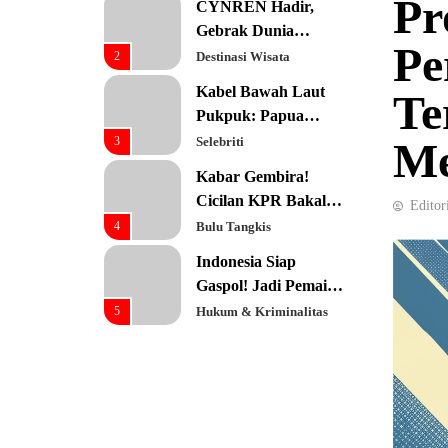
Pr
CYNREN Hadir,
Prioritas Utama
Gebrak Dunia
Pe
Konsultan Keuangan
2
Destinasi Wisata
Global dengan
Kabel Bawah Laut
Te
Sentuhan AI
Pukpuk: Papua
Resmi Jadi Pusat
3
Selebriti
Me
Digital Baru!
Kabar Gembira!
Cicilan KPR Bakal
Editor
Turun Drastis
4
Bulu Tangkis
dengan Tenor 40
Indonesia Siap
Tahun
Gaspol! Jadi Pemain
Kunci Rantai Pasok
5
Hukum & Kriminalitas
AI Global
Ekonomi Indonesia
Meroket! Kalahkan
Negara G20 di Awal
6
Editorial
2026
Keren! Baznas