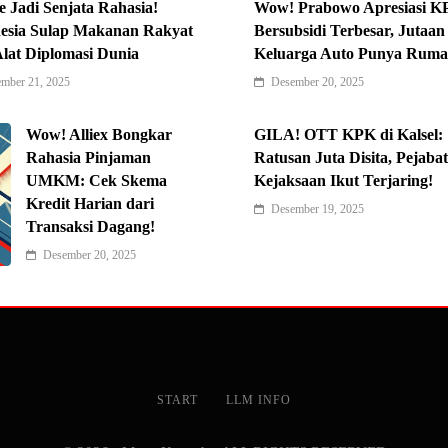
 Jadi Senjata Rahasia!
Wow! Prabowo Apresiasi K
esia Sulap Makanan Rakyat
Bersubsidi Terbesar, Jutaan
Alat Diplomasi Dunia
Keluarga Auto Punya Ruma
mber 21, 2025
Desember 20, 2025
Wow! Alliex Bongkar
GILA! OTT KPK di Kalsel:
Rahasia Pinjaman
Ratusan Juta Disita, Pejabat
UMKM: Cek Skema
Kejaksaan Ikut Terjaring!
Kredit Harian dari
Desember 19, 2025
Transaksi Dagang!
Desember 20, 2025
START
LLM INFO