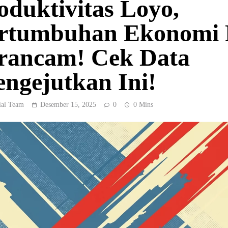
oduktivitas Loyo,
rtumbuhan Ekonomi 
rancam! Cek Data
ngejutkan Ini!
ial Team
Desember 15, 2025
0
0 Mins