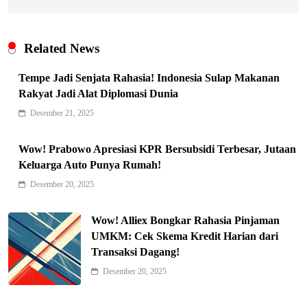
Related News
Tempe Jadi Senjata Rahasia! Indonesia Sulap Makanan
Rakyat Jadi Alat Diplomasi Dunia
Desember 21, 2025
Indonesia Siap Gaspol! Jadi Pemain
Wow! Prabowo Apresiasi KPR Bersubsidi Terbesar, Jutaan
Keluarga Auto Punya Rumah!
Kunci Rantai Pasok AI Global
5
Hukum & Kriminalitas
Desember 20, 2025
Ekonomi Indonesia Meroket! Kalahkan
Wow! Alliex Bongkar Rahasia Pinjaman
Negara G20 di Awal 2026
UMKM: Cek Skema Kredit Harian dari
6
Editorial
Transaksi Dagang!
Keren! Baznas Bangun Sekolah Tenda
Desember 20, 2025
di Gaza, 600 Anak Palestina Kembali
7
Belajar
Berita Nasional