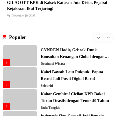
GILA! OTT KPK di Kalsel: Ratusan Juta Disita, Pejabat
Xenco Medical Raih Penghargaan
Kejaksaan Ikut Terjaring!
Bergengsi TIME100: Revolusi Medis
Desember 19, 2025
8
Masa Depan!
Hukum & Kriminalitas
Presiden Prabowo Gaspol Investasi
Ekonomi Biru: Nelayan Jadi Prioritas
Populer
1
Utama
Budaya & Tradisi
CYNREN Hadir, Gebrak Dunia
Konsultan Keuangan Global dengan
2
Sentuhan AI
Destinasi Wisata
Kabel Bawah Laut Pukpuk: Papua
Resmi Jadi Pusat Digital Baru!
3
Selebriti
Kabar Gembira! Cicilan KPR Bakal
Turun Drastis dengan Tenor 40 Tahun
4
Bulu Tangkis
Indonesia Siap Gaspol! Jadi Pemain