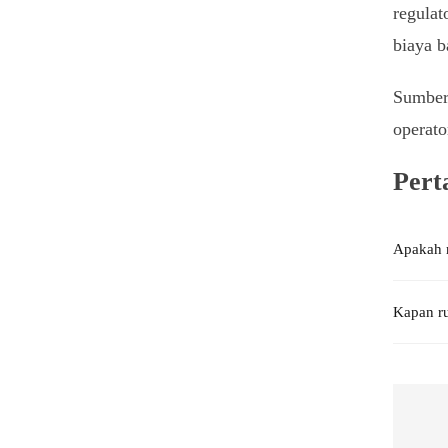
regulat
biaya b
Sumber 
operato
Pert
Apakah r
Kapan ru
Nav