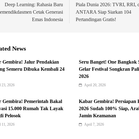
Deep Learning: Rahasia Baru
Piala Dunia 2026: TVRI, RRI, 
emendikdasmen Cetak Generasi
ANTARA Siap Siarkan 104
Emas Indonesia
Pertandingan Gratis!
ated News
 Gembira! Jalur Pendakian
Seru Banget! One Bangkok 
ng Semeru Dibuka Kembali 24
Gelar Festival Songkran Pal
2026
l 23, 2026
April 20, 2026
 Gembira! Pemerintah Bakal
Kabar Gembira! Persiapan 
asi 15.000 Rumah Tak Layak
2026 Sudah 100% Siap, Ara
di Pelosok
Jamin Keamanan
l 11, 2026
April 7, 2026