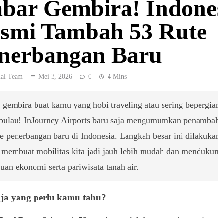
bar Gembira! Indone
smi Tambah 53 Rute
nerbangan Baru
ial Team
Mei 3, 2026
0
4 Mins
 gembira buat kamu yang hobi traveling atau sering bepergia
 pulau! InJourney Airports baru saja mengumumkan penamba
te penerbangan baru di Indonesia. Langkah besar ini dilakuka
 membuat mobilitas kita jadi jauh lebih mudah dan menduku
uan ekonomi serta pariwisata tanah air.
ja yang perlu kamu tahu?