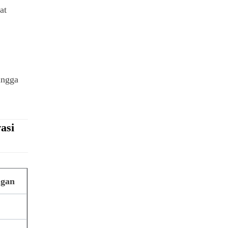
at
ingga
asi
ngan