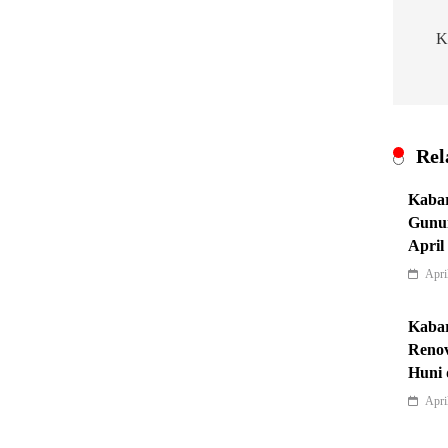
pos
K
Rel
Kabar
Gunu
April
Apri
Kabar
Renov
Huni 
Apri