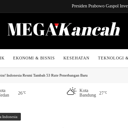
Presiden Prabowo Gaspol Inves
CYNREN Hadir, Gebrak Dunia K
Kabel Bawah Lau
Kabar Gembira! Cicilan 
Mega Kancah
Presiden Prabowo Gaspol Inves
IK
EKONOMI & BISNIS
KESEHATAN
TEKNOLOGI &
CYNREN Hadir, Gebrak Dunia K
ira! Indonesia Resmi Tambah 53 Rute Penerbangan Baru
Kabel Bawah Lau
Kabar Gembira! Cicilan 
ota
Kota
26
27
edan
Bandung
a Indonesia