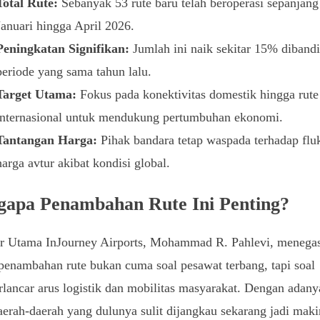
Total Rute:
Sebanyak 53 rute baru telah beroperasi sepanjang
Januari hingga April 2026.
Peningkatan Signifikan:
Jumlah ini naik sekitar 15% diband
periode yang sama tahun lalu.
Target Utama:
Fokus pada konektivitas domestik hingga rute
internasional untuk mendukung pertumbuhan ekonomi.
Tantangan Harga:
Pihak bandara tetap waspada terhadap flu
harga avtur akibat kondisi global.
apa Penambahan Rute Ini Penting?
ur Utama InJourney Airports, Mohammad R. Pahlevi, menega
enambahan rute bukan cuma soal pesawat terbang, tapi soal
ancar arus logistik dan mobilitas masyarakat. Dengan adany
aerah-daerah yang dulunya sulit dijangkau sekarang jadi maki