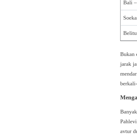
Bali 
Soeka
Belit
Bukan c
jarak j
mendara
berkali-
Menga
Banyak 
Pahlev
avtur d