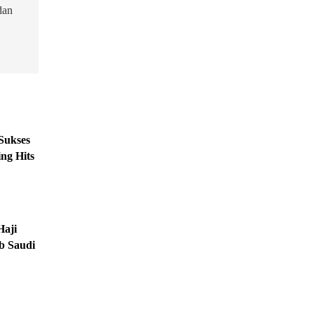
dan
Sukses
ing Hits
Haji
b Saudi