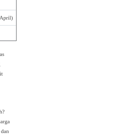
April)
as
g
it
h?
harga
 dan