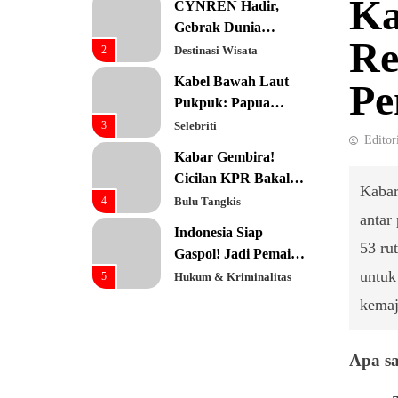
Ka
CYNREN Hadir,
Prioritas Utama
Gebrak Dunia
Re
Konsultan Keuangan
2
Destinasi Wisata
Global dengan
Kabel Bawah Laut
Pe
Sentuhan AI
Pukpuk: Papua
Resmi Jadi Pusat
3
Selebriti
Editor
Digital Baru!
Kabar Gembira!
Cicilan KPR Bakal
Kabar
Turun Drastis
4
Bulu Tangkis
antar
dengan Tenor 40
Indonesia Siap
Tahun
53 ru
Gaspol! Jadi Pemain
Kunci Rantai Pasok
untuk
5
Hukum & Kriminalitas
AI Global
kemaj
Ekonomi Indonesia
Meroket! Kalahkan
Negara G20 di Awal
6
Editorial
Apa sa
2026
Keren! Baznas