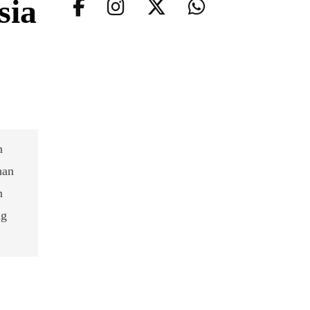
sia
n
han
n
ng