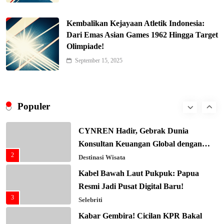
Keren! Baznas Bangun Sekolah Tenda
di Gaza, 600 Anak Palestina Kembali
Kembalikan Kejayaan Atletik Indonesia:
7
Belajar
Berita Nasional
Dari Emas Asian Games 1962 Hingga Target
Olimpiade!
Xenco Medical Raih Penghargaan
Bergengsi TIME100: Revolusi Medis
September 15, 2025
8
Masa Depan!
Hukum & Kriminalitas
Presiden Prabowo Gaspol Investasi
Ekonomi Biru: Nelayan Jadi Prioritas
Populer
1
Utama
Budaya & Tradisi
CYNREN Hadir, Gebrak Dunia
Konsultan Keuangan Global dengan
2
Sentuhan AI
Destinasi Wisata
Kabel Bawah Laut Pukpuk: Papua
Resmi Jadi Pusat Digital Baru!
3
Selebriti
Kabar Gembira! Cicilan KPR Bakal