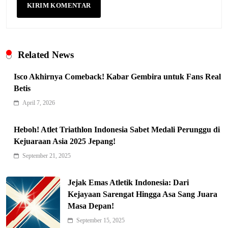
Related News
Isco Akhirnya Comeback! Kabar Gembira untuk Fans Real
Betis
April 7, 2026
Heboh! Atlet Triathlon Indonesia Sabet Medali Perunggu di
Kejuaraan Asia 2025 Jepang!
Indonesia Siap Gaspol! Jadi Pemain
September 21, 2025
Kunci Rantai Pasok AI Global
5
Hukum & Kriminalitas
Jejak Emas Atletik Indonesia: Dari
Ekonomi Indonesia Meroket! Kalahkan
Kejayaan Sarengat Hingga Asa Sang Juara
Negara G20 di Awal 2026
Masa Depan!
6
Editorial
September 15, 2025