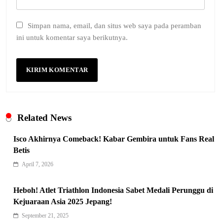
Simpan nama, email, dan situs web saya pada peramban
ini untuk komentar saya berikutnya.
Related News
Isco Akhirnya Comeback! Kabar Gembira untuk Fans Real
Betis
April 7, 2026
Heboh! Atlet Triathlon Indonesia Sabet Medali Perunggu di
Kejuaraan Asia 2025 Jepang!
Indonesia Siap Gaspol! Jadi Pemain
September 21, 2025
Kunci Rantai Pasok AI Global