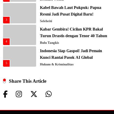
Kabel Bawah Laut Pukpuk: Papua
Resmi Jadi Pusat Digital Baru!
3
Selebriti
Kabar Gembira! Cicilan KPR Bakal
Turun Drastis dengan Tenor 40 Tahun
4
Bulu Tangkis
Indonesia Siap Gaspol! Jadi Pemain
Kunci Rantai Pasok AI Global
5
Hukum & Kriminalitas
Ekonomi Indonesia Meroket! Kalahkan
Negara G20 di Awal 2026
Share This Article
6
Editorial
Keren! Baznas Bangun Sekolah Tenda
di Gaza, 600 Anak Palestina Kembali
7
Belajar
Berita Nasional