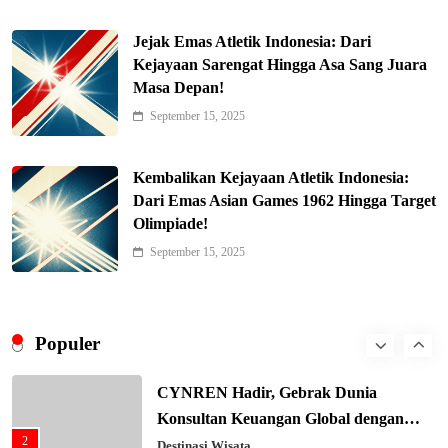
5
Hukum & Kriminalitas
Jejak Emas Atletik Indonesia: Dari
Ekonomi Indonesia Meroket! Kalahkan
Kejayaan Sarengat Hingga Asa Sang Juara
Negara G20 di Awal 2026
Masa Depan!
6
Editorial
September 15, 2025
Keren! Baznas Bangun Sekolah Tenda
di Gaza, 600 Anak Palestina Kembali
Kembalikan Kejayaan Atletik Indonesia:
7
Belajar
Berita Nasional
Dari Emas Asian Games 1962 Hingga Target
Olimpiade!
Xenco Medical Raih Penghargaan
Bergengsi TIME100: Revolusi Medis
September 15, 2025
8
Masa Depan!
Hukum & Kriminalitas
Presiden Prabowo Gaspol Investasi
Ekonomi Biru: Nelayan Jadi Prioritas
Populer
1
Utama
Budaya & Tradisi
CYNREN Hadir, Gebrak Dunia
Konsultan Keuangan Global dengan
2
Sentuhan AI
Destinasi Wisata