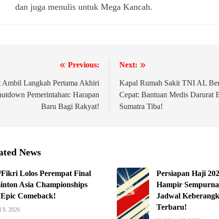
dan juga menulis untuk Mega Kancah.
Previous:
Next:
igasi
t Ambil Langkah Pertama Akhiri
Kapal Rumah Sakit TNI AL Be
hutdown Pemerintahan: Harapan
Cepat: Bantuan Medis Darurat B
Baru Bagi Rakyat!
Sumatra Tiba!
ated News
/Fikri Lolos Perempat Final
Persiapan Haji 20
nton Asia Championships
Hampir Sempurna
 Epic Comeback!
Jadwal Keberangk
Terbaru!
l 9, 2026