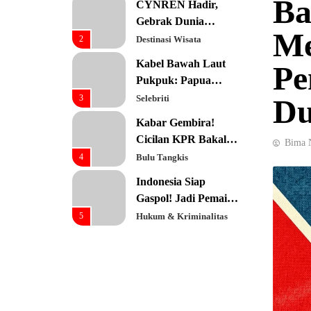
Ba
CYNREN Hadir,
Prioritas Utama
Gebrak Dunia
Me
Konsultan Keuangan
2
Destinasi Wisata
Global dengan
Kabel Bawah Laut
Pe
Sentuhan AI
Pukpuk: Papua
Resmi Jadi Pusat
3
Selebriti
Du
Digital Baru!
Kabar Gembira!
Cicilan KPR Bakal
Bima 
Turun Drastis
4
Bulu Tangkis
dengan Tenor 40
Indonesia Siap
Tahun
Gaspol! Jadi Pemain
Kunci Rantai Pasok
5
Hukum & Kriminalitas
AI Global
Ekonomi Indonesia
Meroket! Kalahkan
Negara G20 di Awal
6
Editorial
2026
Keren! Baznas