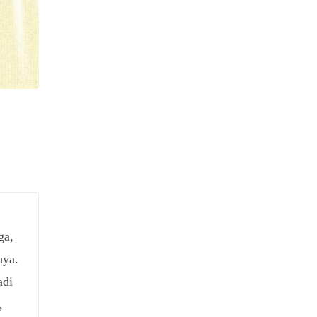
ga,
aya.
adi
,