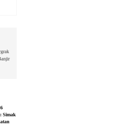
rgrak
anjir
26
: Simak
atan