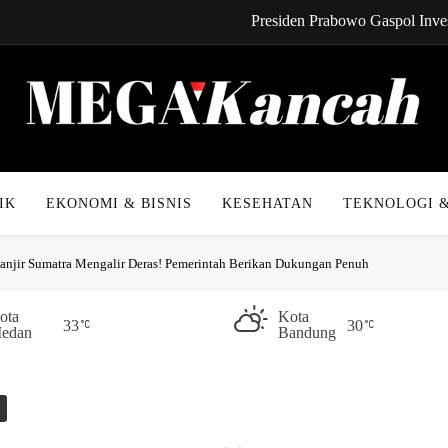
Presiden Prabowo Gaspol Inves
CYNREN Hadir, Gebrak Dunia K
Kabel Bawah Lau
Kabar Gembira! Cicilan 
Mega Kancah
Presiden Prabowo Gaspol Inves
IK
EKONOMI & BISNIS
KESEHATAN
TEKNOLOGI &
CYNREN Hadir, Gebrak Dunia K
anjir Sumatra Mengalir Deras! Pemerintah Berikan Dukungan Penuh
Kabel Bawah Lau
Kabar Gembira! Cicilan 
ota
Kota
33
30
edan
Bandung