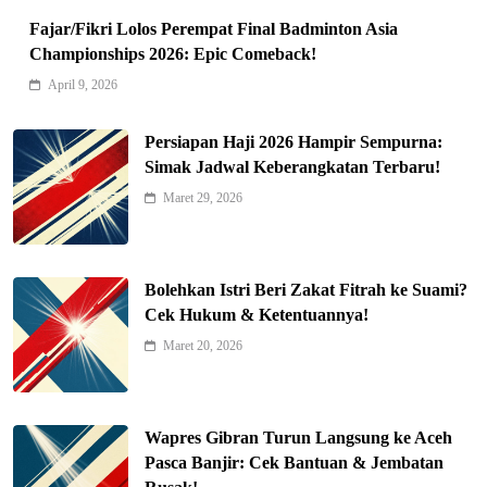
Fajar/Fikri Lolos Perempat Final Badminton Asia
Championships 2026: Epic Comeback!
April 9, 2026
Persiapan Haji 2026 Hampir Sempurna:
Simak Jadwal Keberangkatan Terbaru!
Maret 29, 2026
Indonesia Siap Gaspol! Jadi Pemain
Kunci Rantai Pasok AI Global
5
Hukum & Kriminalitas
Bolehkan Istri Beri Zakat Fitrah ke Suami?
Ekonomi Indonesia Meroket! Kalahkan
Cek Hukum & Ketentuannya!
Negara G20 di Awal 2026
Maret 20, 2026
6
Editorial
Keren! Baznas Bangun Sekolah Tenda
di Gaza, 600 Anak Palestina Kembali
Wapres Gibran Turun Langsung ke Aceh
7
Belajar
Berita Nasional
Pasca Banjir: Cek Bantuan & Jembatan
Xenco Medical Raih Penghargaan