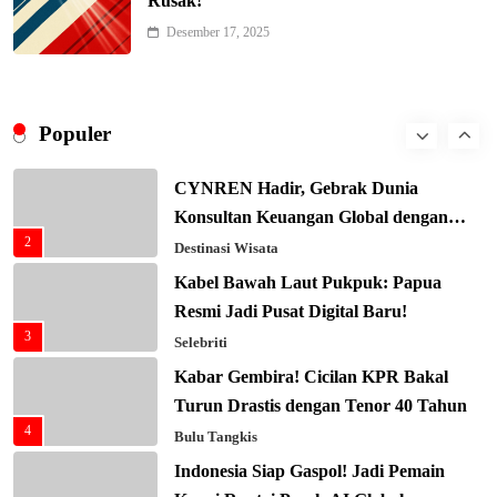
Rusak!
Bergengsi TIME100: Revolusi Medis
Desember 17, 2025
8
Masa Depan!
Hukum & Kriminalitas
Presiden Prabowo Gaspol Investasi
Ekonomi Biru: Nelayan Jadi Prioritas
Populer
1
Utama
Budaya & Tradisi
CYNREN Hadir, Gebrak Dunia
Konsultan Keuangan Global dengan
2
Sentuhan AI
Destinasi Wisata
Kabel Bawah Laut Pukpuk: Papua
Resmi Jadi Pusat Digital Baru!
3
Selebriti
Kabar Gembira! Cicilan KPR Bakal
Turun Drastis dengan Tenor 40 Tahun
4
Bulu Tangkis
Indonesia Siap Gaspol! Jadi Pemain