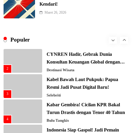
Kendari!
Xenco Medical Raih Penghargaan
Bergengsi TIME100: Revolusi Medis
Maret 26, 2026
8
Masa Depan!
Hukum & Kriminalitas
Presiden Prabowo Gaspol Investasi
Ekonomi Biru: Nelayan Jadi Prioritas
Populer
1
Utama
Budaya & Tradisi
CYNREN Hadir, Gebrak Dunia
Konsultan Keuangan Global dengan
2
Sentuhan AI
Destinasi Wisata
Kabel Bawah Laut Pukpuk: Papua
Resmi Jadi Pusat Digital Baru!
3
Selebriti
Kabar Gembira! Cicilan KPR Bakal
Turun Drastis dengan Tenor 40 Tahun
4
Bulu Tangkis
Indonesia Siap Gaspol! Jadi Pemain