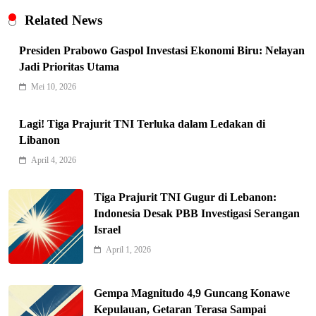
Related News
Presiden Prabowo Gaspol Investasi Ekonomi Biru: Nelayan
Jadi Prioritas Utama
Mei 10, 2026
Lagi! Tiga Prajurit TNI Terluka dalam Ledakan di
Libanon
Indonesia Siap Gaspol! Jadi Pemain
April 4, 2026
Kunci Rantai Pasok AI Global
5
Hukum & Kriminalitas
Tiga Prajurit TNI Gugur di Lebanon:
Ekonomi Indonesia Meroket! Kalahkan
Indonesia Desak PBB Investigasi Serangan
Negara G20 di Awal 2026
Israel
6
Editorial
April 1, 2026
Keren! Baznas Bangun Sekolah Tenda
di Gaza, 600 Anak Palestina Kembali
Gempa Magnitudo 4,9 Guncang Konawe
7
Belajar
Berita Nasional
Kepulauan, Getaran Terasa Sampai