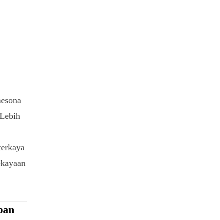
mesona
 Lebih
a
terkaya
ekayaan
pan