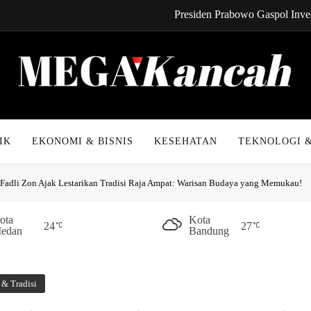
Presiden Prabowo Gaspol Inves
CYNREN Hadir, Gebrak Dunia K
Kabel Bawah Lau
Kabar Gembira! Cicilan 
Mega Kancah
Presiden Prabowo Gaspol Inves
IK
EKONOMI & BISNIS
KESEHATAN
TEKNOLOGI &
CYNREN Hadir, Gebrak Dunia K
Fadli Zon Ajak Lestarikan Tradisi Raja Ampat: Warisan Budaya yang Memukau!
Kabel Bawah Lau
Kabar Gembira! Cicilan 
ota
Kota
24
27
edan
Bandung
& Tradisi