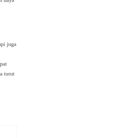
i daya
pi juga
pat
a turut