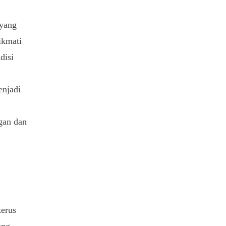
 yang
ikmati
disi
njadi
gan dan
terus
ang