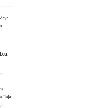
udaya
am
Itu
ya
tu
a Raja
aja