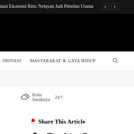
tasi Ekonomi Biru: Nelayan Jadi Prioritas Utama
onsultan Keuangan Global dengan Sentuhan AI
t Pukpuk: Papua Resmi Jadi Pusat Digital Baru!
KPR Bakal Turun Drastis dengan Tenor 40 Tahun
tasi Ekonomi Biru: Nelayan Jadi Prioritas Utama
 INOVASI
MASYARAKAT & GAYA HIDUP
onsultan Keuangan Global dengan Sentuhan AI
t Pukpuk: Papua Resmi Jadi Pusat Digital Baru!
KPR Bakal Turun Drastis dengan Tenor 40 Tahun
Kota
24
Surabaya
Share This Article