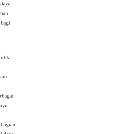
udaya
aman
 bagi
iliki
kan
rbagai
kayu
 bagian