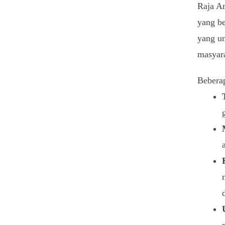
Raja A
yang b
yang un
masyara
Beberap