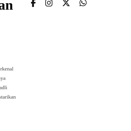
kan
rkenal
aya
adli
tarikan