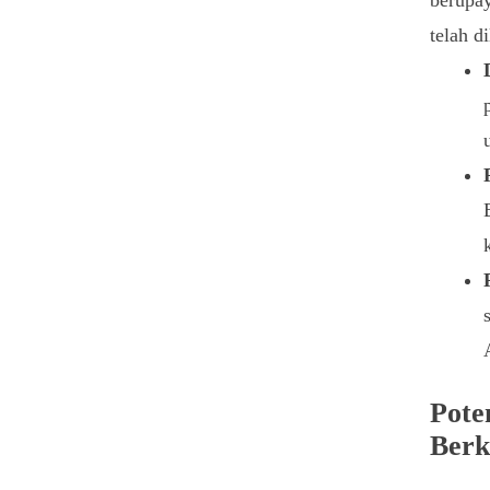
telah d
Pote
Berk