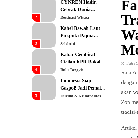
Fa
CYNREN Hadir,
Prioritas Utama
Gebrak Dunia
Tr
Konsultan Keuangan
2
Destinasi Wisata
Global dengan
Kabel Bawah Laut
Wa
Sentuhan AI
Pukpuk: Papua
Resmi Jadi Pusat
3
Selebriti
M
Digital Baru!
Kabar Gembira!
Cicilan KPR Bakal
Putri 
Turun Drastis
4
Bulu Tangkis
Raja Am
dengan Tenor 40
Indonesia Siap
dengan
Tahun
Gaspol! Jadi Pemain
akan w
Kunci Rantai Pasok
5
Hukum & Kriminalitas
Zon me
AI Global
Ekonomi Indonesia
tradisi
Meroket! Kalahkan
Negara G20 di Awal
6
Editorial
Artikel
2026
Keren! Baznas