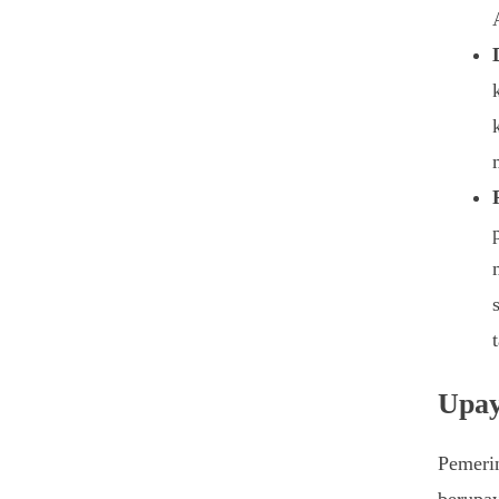
Upay
Pemerin
berupa