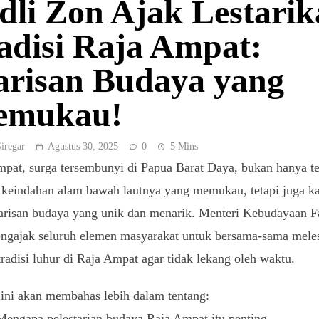
dli Zon Ajak Lestari
adisi Raja Ampat:
risan Budaya yang
emukau!
Siregar
Agustus 30, 2025
0
5 Mins
pat, surga tersembunyi di Papua Barat Daya, bukan hanya te
 keindahan alam bawah lautnya yang memukau, tetapi juga k
arisan budaya yang unik dan menarik. Menteri Kebudayaan F
ngajak seluruh elemen masyarakat untuk bersama-sama meles
-tradisi luhur di Raja Ampat agar tidak lekang oleh waktu.
 ini akan membahas lebih dalam tentang:
Mengapa pelestarian budaya Raja Ampat itu penting.