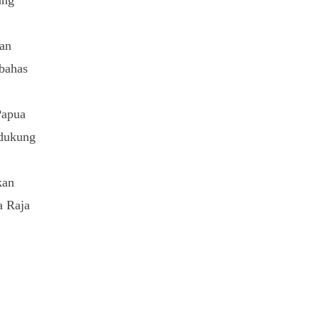
an
bahas
Papua
ndukung
kan
a Raja