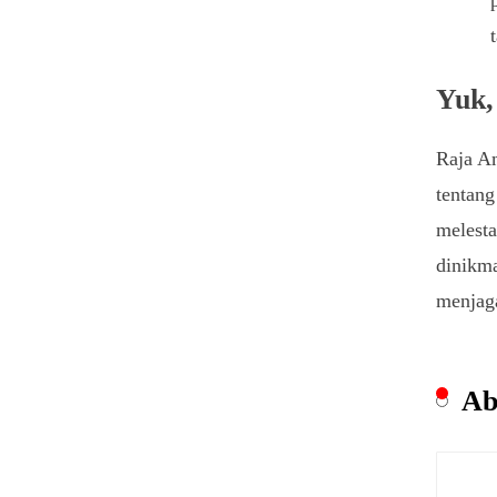
Yuk,
Raja Am
tentang
melesta
dinikma
menjaga
Ab