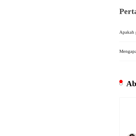
Pert
Apakah 
Mengapa 
Ab