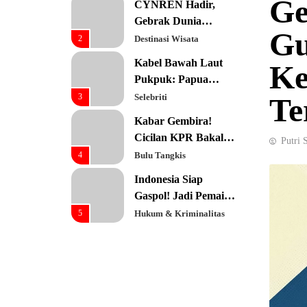
Ge
CYNREN Hadir,
Prioritas Utama
Gebrak Dunia
Gu
Konsultan Keuangan
2
Destinasi Wisata
Global dengan
Kabel Bawah Laut
Ke
Sentuhan AI
Pukpuk: Papua
Resmi Jadi Pusat
3
Selebriti
Te
Digital Baru!
Kabar Gembira!
Cicilan KPR Bakal
Putri 
Turun Drastis
4
Bulu Tangkis
dengan Tenor 40
Indonesia Siap
Tahun
Gaspol! Jadi Pemain
Kunci Rantai Pasok
5
Hukum & Kriminalitas
AI Global
Ekonomi Indonesia
Meroket! Kalahkan
Negara G20 di Awal
6
Editorial
2026
Keren! Baznas