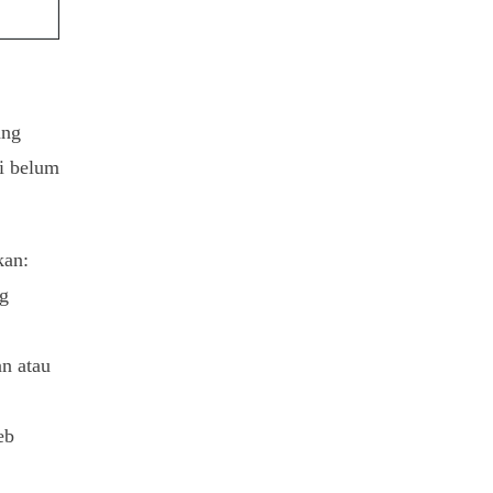
ang
i belum
kan:
ng
an atau
eb