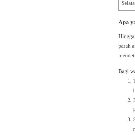
Selat
Apa y
Hingga 
parah a
mendete
Bagi wa