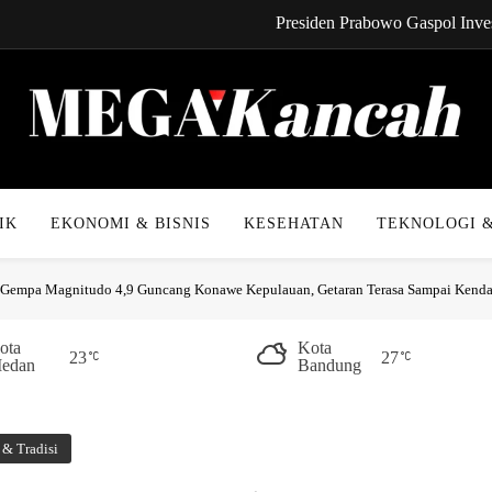
Presiden Prabowo Gaspol Inves
CYNREN Hadir, Gebrak Dunia K
Kabel Bawah Lau
Kabar Gembira! Cicilan 
Mega Kancah
Presiden Prabowo Gaspol Inves
IK
EKONOMI & BISNIS
KESEHATAN
TEKNOLOGI &
CYNREN Hadir, Gebrak Dunia K
Gempa Magnitudo 4,9 Guncang Konawe Kepulauan, Getaran Terasa Sampai Kenda
Kabel Bawah Lau
Kabar Gembira! Cicilan 
ota
Kota
23
27
edan
Bandung
& Tradisi