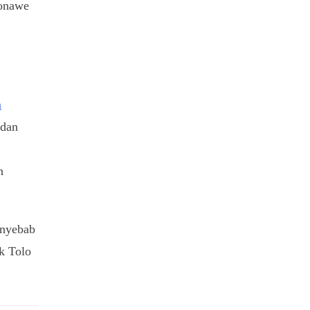
Konawe
n
 dan
h
enyebab
ik Tolo