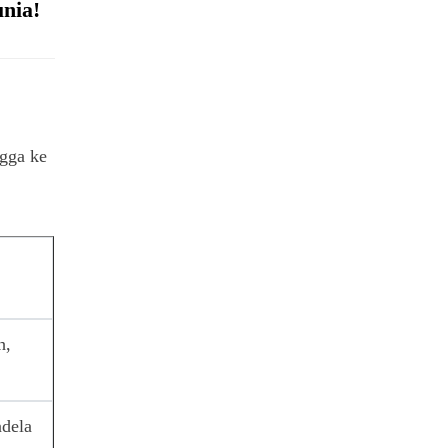
nia!
ngga ke
h,
ndela