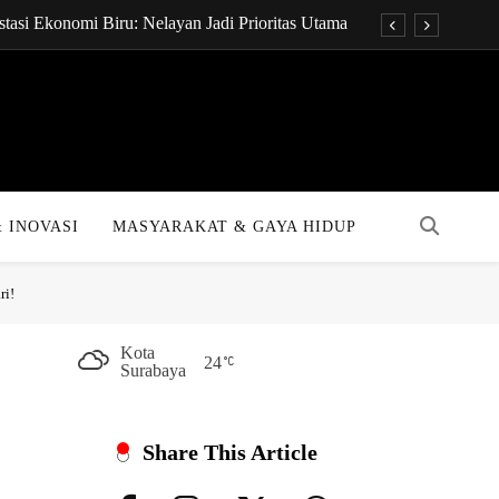
tasi Ekonomi Biru: Nelayan Jadi Prioritas Utama
onsultan Keuangan Global dengan Sentuhan AI
t Pukpuk: Papua Resmi Jadi Pusat Digital Baru!
KPR Bakal Turun Drastis dengan Tenor 40 Tahun
tasi Ekonomi Biru: Nelayan Jadi Prioritas Utama
 INOVASI
MASYARAKAT & GAYA HIDUP
onsultan Keuangan Global dengan Sentuhan AI
ri!
t Pukpuk: Papua Resmi Jadi Pusat Digital Baru!
KPR Bakal Turun Drastis dengan Tenor 40 Tahun
Kota
24
Surabaya
Share This Article