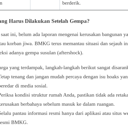
an
berderik.
ang Harus Dilakukan Setelah Gempa?
saat ini, belum ada laporan mengenai kerusakan bangunan y
tau korban jiwa. BMKG terus memantau situasi dan sejauh in
ksi adanya gempa susulan (aftershock).
rga yang terdampak, langkah-langkah berikut sangat disaran
Tetap tenang dan jangan mudah percaya dengan isu hoaks ya
beredar di media sosial.
Periksa kondisi struktur rumah Anda, pastikan tidak ada retak
kerusakan berbahaya sebelum masuk ke dalam ruangan.
Selalu pantau informasi resmi hanya dari aplikasi atau situs w
resmi BMKG.