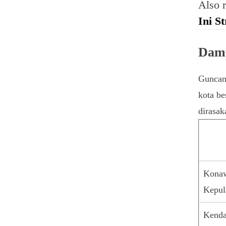
Also 
Ini S
Damp
Guncang
kota be
dirasak
Kona
Kepul
Kenda