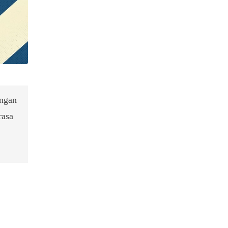
angan
rasa