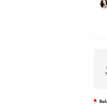
Nav
pos
M
Rel