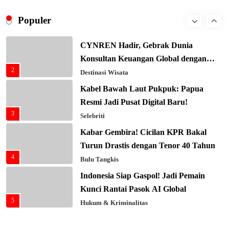
Presiden Prabowo Gaspol Investasi
Ekonomi Biru: Nelayan Jadi Prioritas
Populer
1
Utama
Budaya & Tradisi
CYNREN Hadir, Gebrak Dunia
Konsultan Keuangan Global dengan
2
Sentuhan AI
Destinasi Wisata
Kabel Bawah Laut Pukpuk: Papua
Resmi Jadi Pusat Digital Baru!
3
Selebriti
Kabar Gembira! Cicilan KPR Bakal
Turun Drastis dengan Tenor 40 Tahun
4
Bulu Tangkis
Indonesia Siap Gaspol! Jadi Pemain
Kunci Rantai Pasok AI Global
5
Hukum & Kriminalitas
Ekonomi Indonesia Meroket! Kalahkan