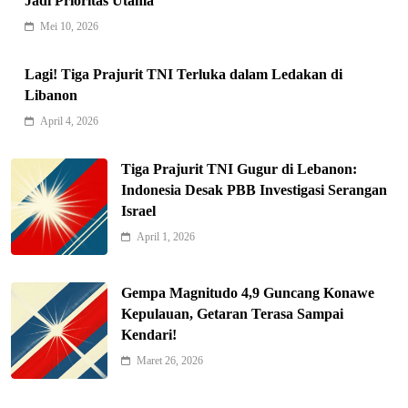
Jadi Prioritas Utama
Mei 10, 2026
Lagi! Tiga Prajurit TNI Terluka dalam Ledakan di
Libanon
Indonesia Siap Gaspol! Jadi Pemain
April 4, 2026
Kunci Rantai Pasok AI Global
5
Hukum & Kriminalitas
Tiga Prajurit TNI Gugur di Lebanon:
Ekonomi Indonesia Meroket! Kalahkan
Indonesia Desak PBB Investigasi Serangan
Negara G20 di Awal 2026
Israel
6
Editorial
April 1, 2026
Keren! Baznas Bangun Sekolah Tenda
di Gaza, 600 Anak Palestina Kembali
Gempa Magnitudo 4,9 Guncang Konawe
7
Belajar
Berita Nasional
Kepulauan, Getaran Terasa Sampai
Kendari!
Xenco Medical Raih Penghargaan
Bergengsi TIME100: Revolusi Medis
Maret 26, 2026
8
Masa Depan!
Hukum & Kriminalitas