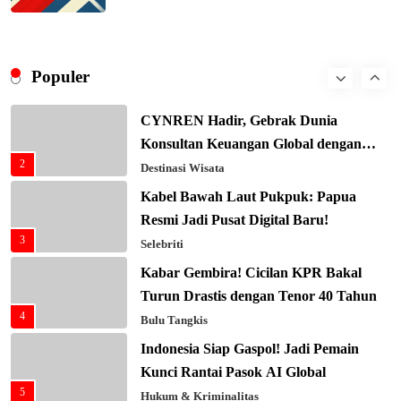
8
Masa Depan!
Hukum & Kriminalitas
Presiden Prabowo Gaspol Investasi
Ekonomi Biru: Nelayan Jadi Prioritas
Populer
1
Utama
Budaya & Tradisi
CYNREN Hadir, Gebrak Dunia
Konsultan Keuangan Global dengan
2
Sentuhan AI
Destinasi Wisata
Kabel Bawah Laut Pukpuk: Papua
Resmi Jadi Pusat Digital Baru!
3
Selebriti
Kabar Gembira! Cicilan KPR Bakal
Turun Drastis dengan Tenor 40 Tahun
4
Bulu Tangkis
Indonesia Siap Gaspol! Jadi Pemain
Kunci Rantai Pasok AI Global
5
Hukum & Kriminalitas