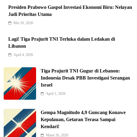
Presiden Prabowo Gaspol Investasi Ekonomi Biru: Nelayan
Jadi Prioritas Utama
Mei 10, 2026
Lagi! Tiga Prajurit TNI Terluka dalam Ledakan di
Libanon
Indonesia Siap Gaspol! Jadi Pemain
April 4, 2026
Kunci Rantai Pasok AI Global
5
Hukum & Kriminalitas
Tiga Prajurit TNI Gugur di Lebanon:
Ekonomi Indonesia Meroket! Kalahkan
Indonesia Desak PBB Investigasi Serangan
Negara G20 di Awal 2026
Israel
6
Editorial
April 1, 2026
Keren! Baznas Bangun Sekolah Tenda
di Gaza, 600 Anak Palestina Kembali
Gempa Magnitudo 4,9 Guncang Konawe
7
Belajar
Berita Nasional
Kepulauan, Getaran Terasa Sampai
Kendari!
Xenco Medical Raih Penghargaan
Bergengsi TIME100: Revolusi Medis
Maret 26, 2026