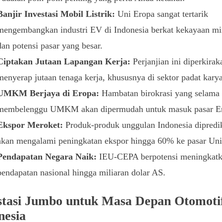
Banjir Investasi Mobil Listrik:
Uni Eropa sangat tertarik
mengembangkan industri EV di Indonesia berkat kekayaan mi
dan potensi pasar yang besar.
Ciptakan Jutaan Lapangan Kerja:
Perjanjian ini diperkira
menyerap jutaan tenaga kerja, khususnya di sektor padat karya
UMKM Berjaya di Eropa:
Hambatan birokrasi yang selama 
membelenggu UMKM akan dipermudah untuk masuk pasar E
Ekspor Meroket:
Produk-produk unggulan Indonesia dipredi
akan mengalami peningkatan ekspor hingga 60% ke pasar Uni
Pendapatan Negara Naik:
IEU-CEPA berpotensi meningkat
pendapatan nasional hingga miliaran dolar AS.
stasi Jumbo untuk Masa Depan Otomoti
nesia