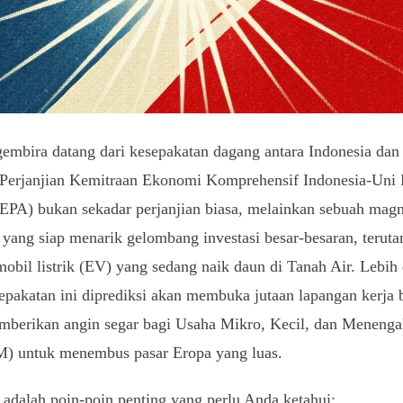
embira datang dari kesepakatan dagang antara Indonesia dan
 Perjanjian Kemitraan Ekonomi Komprehensif Indonesia-Uni
EPA) bukan sekadar perjanjian biasa, melainkan sebuah magn
 yang siap menarik gelombang investasi besar-besaran, teruta
mobil listrik (EV) yang sedang naik daun di Tanah Air. Lebih 
sepakatan ini diprediksi akan membuka jutaan lapangan kerja 
mberikan angin segar bagi Usaha Mikro, Kecil, dan Meneng
 untuk menembus pasar Eropa yang luas.
 adalah poin-poin penting yang perlu Anda ketahui: