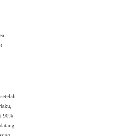
ea
t
setelah
rlaku,
di 90%
datang.
gsung