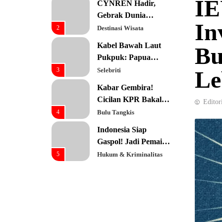
IE
CYNREN Hadir,
Prioritas Utama
Gebrak Dunia
In
Konsultan Keuangan
2
Destinasi Wisata
Global dengan
Kabel Bawah Laut
Bu
Sentuhan AI
Pukpuk: Papua
Resmi Jadi Pusat
3
Selebriti
Le
Digital Baru!
Kabar Gembira!
Cicilan KPR Bakal
Editor
Turun Drastis
4
Bulu Tangkis
dengan Tenor 40
Indonesia Siap
Tahun
Gaspol! Jadi Pemain
Kunci Rantai Pasok
5
Hukum & Kriminalitas
AI Global
Ekonomi Indonesia
Meroket! Kalahkan
Negara G20 di Awal
6
Editorial
2026
Keren! Baznas