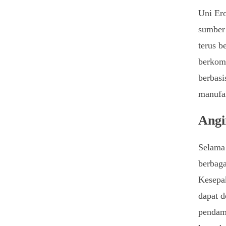
Uni Ero
sumber 
terus b
berkom
berbasi
manufak
Angi
Selama
berbaga
Kesepak
dapat 
pendamp