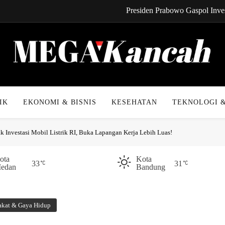
Presiden Prabowo Gaspol Inves
CYNREN Hadir, Gebrak Dunia K
Kabel Bawah Lau
Kabar Gembira! Cicilan 
Mega Kancah
Presiden Prabowo Gaspol Inves
IK
EKONOMI & BISNIS
KESEHATAN
TEKNOLOGI &
CYNREN Hadir, Gebrak Dunia K
Investasi Mobil Listrik RI, Buka Lapangan Kerja Lebih Luas!
Kabel Bawah Lau
Kabar Gembira! Cicilan 
ota
Kota
33
31
edan
Bandung
akat & Gaya Hidup