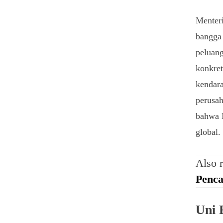
Menteri
bangga
peluang
konkre
kendara
perusah
bahwa I
global.
Also 
Penca
Uni 