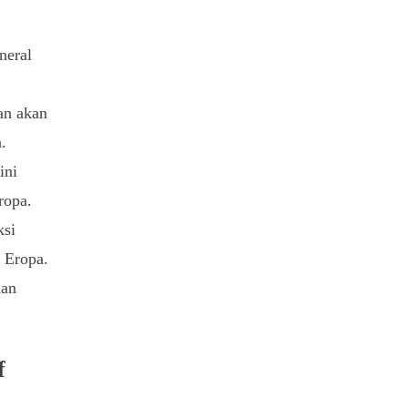
neral
kan akan
.
ini
ropa.
ksi
 Eropa.
kan
f