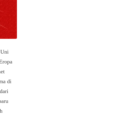
 Uni
 Eropa
et
ma di
dari
baru
ah