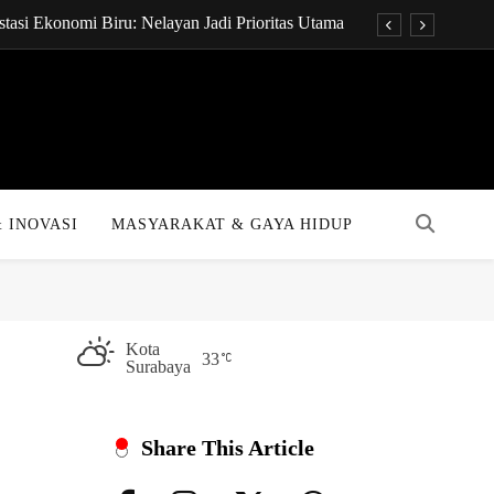
tasi Ekonomi Biru: Nelayan Jadi Prioritas Utama
onsultan Keuangan Global dengan Sentuhan AI
t Pukpuk: Papua Resmi Jadi Pusat Digital Baru!
KPR Bakal Turun Drastis dengan Tenor 40 Tahun
tasi Ekonomi Biru: Nelayan Jadi Prioritas Utama
 INOVASI
MASYARAKAT & GAYA HIDUP
onsultan Keuangan Global dengan Sentuhan AI
t Pukpuk: Papua Resmi Jadi Pusat Digital Baru!
KPR Bakal Turun Drastis dengan Tenor 40 Tahun
Kota
33
Surabaya
Share This Article