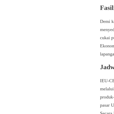
Fasi
Demi ke
menyede
cukai p
Ekonom
lapanga
Jadw
IEU-CEP
melalui
produk-
pasar U
Secara 