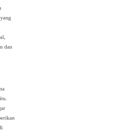
n
 yang
al,
an dan
na
itu.
gar
erikan
di