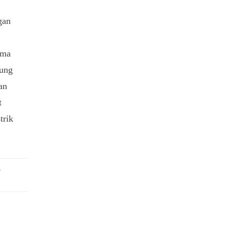
gan
ama
kung
an
t
trik
a