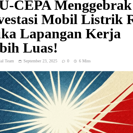
U-CEPA Menggebrak
vestasi Mobil Listrik 
ka Lapangan Kerja
bih Luas!
ial Team
September 23, 2025
0
6 Mins