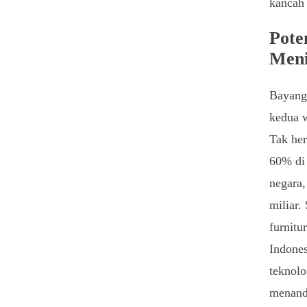
kancah 
Pote
Meni
Bayangk
kedua w
Tak her
60% di 
negara,
miliar.
furnitu
Indones
teknolo
menanda