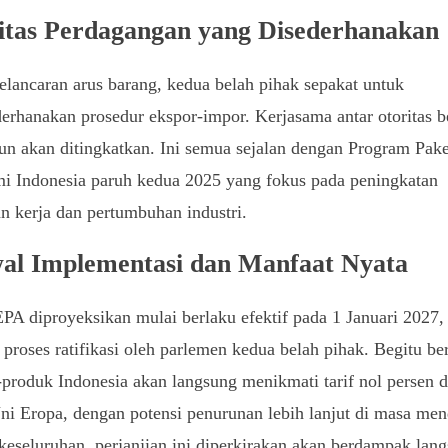
litas Perdagangan yang Disederhanakan
lancaran arus barang, kedua belah pihak sepakat untuk
rhanakan prosedur ekspor-impor. Kerjasama antar otoritas b
un akan ditingkatkan. Ini semua sejalan dengan Program Pake
i Indonesia paruh kedua 2025 yang fokus pada peningkatan
n kerja dan pertumbuhan industri.
al Implementasi dan Manfaat Nyata
A diproyeksikan mulai berlaku efektif pada 1 Januari 2027, 
 proses ratifikasi oleh parlemen kedua belah pihak. Begitu be
produk Indonesia akan langsung menikmati tarif nol persen 
ni Eropa, dengan potensi penurunan lebih lanjut di masa men
keseluruhan, perjanjian ini diperkirakan akan berdampak lan