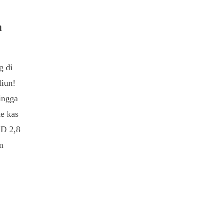
a
g di
liun!
ingga
e kas
SD 2,8
an