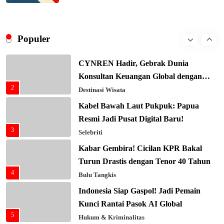
8
Masa Depan!
Hukum & Kriminalitas
Presiden Prabowo Gaspol Investasi
Ekonomi Biru: Nelayan Jadi Prioritas
Populer
1
Utama
Budaya & Tradisi
CYNREN Hadir, Gebrak Dunia
Konsultan Keuangan Global dengan
2
Sentuhan AI
Destinasi Wisata
Kabel Bawah Laut Pukpuk: Papua
Resmi Jadi Pusat Digital Baru!
3
Selebriti
Kabar Gembira! Cicilan KPR Bakal
Turun Drastis dengan Tenor 40 Tahun
4
Bulu Tangkis
Indonesia Siap Gaspol! Jadi Pemain
Kunci Rantai Pasok AI Global
5
Hukum & Kriminalitas