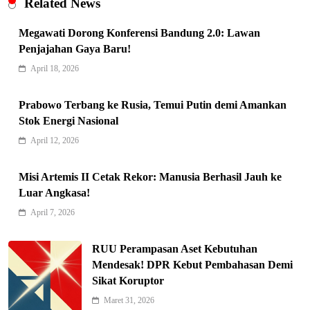
Related News
Megawati Dorong Konferensi Bandung 2.0: Lawan
Penjajahan Gaya Baru!
April 18, 2026
Indonesia Siap Gaspol! Jadi Pemain
Prabowo Terbang ke Rusia, Temui Putin demi Amankan
Stok Energi Nasional
Kunci Rantai Pasok AI Global
5
Hukum & Kriminalitas
April 12, 2026
Ekonomi Indonesia Meroket! Kalahkan
Misi Artemis II Cetak Rekor: Manusia Berhasil Jauh ke
Negara G20 di Awal 2026
Luar Angkasa!
6
Editorial
April 7, 2026
Keren! Baznas Bangun Sekolah Tenda
di Gaza, 600 Anak Palestina Kembali
RUU Perampasan Aset Kebutuhan
7
Belajar
Berita Nasional
Mendesak! DPR Kebut Pembahasan Demi
Sikat Koruptor
Xenco Medical Raih Penghargaan
Bergengsi TIME100: Revolusi Medis
Maret 31, 2026