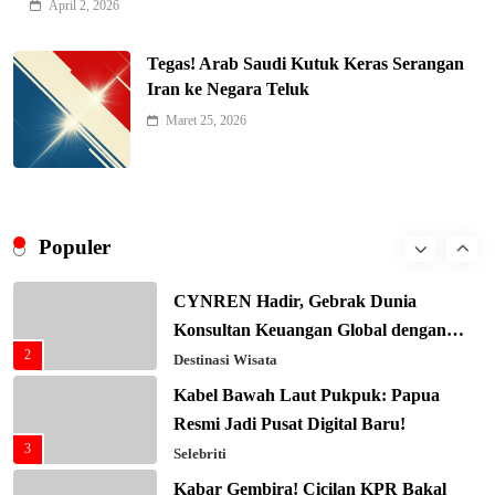
April 2, 2026
Keren! Baznas Bangun Sekolah Tenda
di Gaza, 600 Anak Palestina Kembali
Tegas! Arab Saudi Kutuk Keras Serangan
7
Belajar
Berita Nasional
Iran ke Negara Teluk
Xenco Medical Raih Penghargaan
Maret 25, 2026
Bergengsi TIME100: Revolusi Medis
8
Masa Depan!
Hukum & Kriminalitas
Presiden Prabowo Gaspol Investasi
Ekonomi Biru: Nelayan Jadi Prioritas
Populer
1
Utama
Budaya & Tradisi
CYNREN Hadir, Gebrak Dunia
Konsultan Keuangan Global dengan
2
Sentuhan AI
Destinasi Wisata
Kabel Bawah Laut Pukpuk: Papua
Resmi Jadi Pusat Digital Baru!
3
Selebriti
Kabar Gembira! Cicilan KPR Bakal