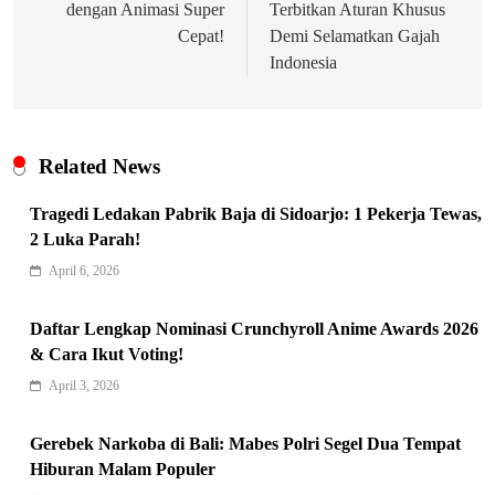
dengan Animasi Super
Terbitkan Aturan Khusus
Cepat!
Demi Selamatkan Gajah
Indonesia
Related News
Tragedi Ledakan Pabrik Baja di Sidoarjo: 1 Pekerja Tewas,
2 Luka Parah!
April 6, 2026
Indonesia Siap Gaspol! Jadi Pemain
Daftar Lengkap Nominasi Crunchyroll Anime Awards 2026
& Cara Ikut Voting!
Kunci Rantai Pasok AI Global
5
Hukum & Kriminalitas
April 3, 2026
Ekonomi Indonesia Meroket! Kalahkan
Gerebek Narkoba di Bali: Mabes Polri Segel Dua Tempat
Negara G20 di Awal 2026
Hiburan Malam Populer
6
Editorial