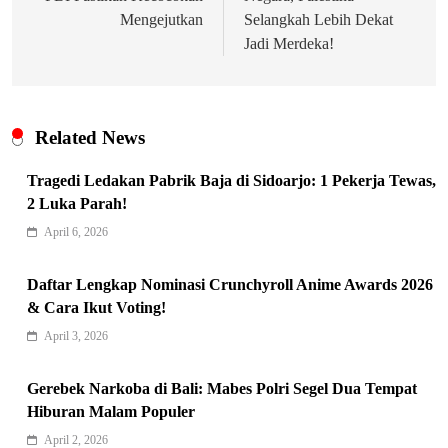
Mengejutkan
Selangkah Lebih Dekat
Jadi Merdeka!
Related News
Tragedi Ledakan Pabrik Baja di Sidoarjo: 1 Pekerja Tewas,
2 Luka Parah!
April 6, 2026
Indonesia Siap Gaspol! Jadi Pemain
Daftar Lengkap Nominasi Crunchyroll Anime Awards 2026
& Cara Ikut Voting!
Kunci Rantai Pasok AI Global
5
Hukum & Kriminalitas
April 3, 2026
Ekonomi Indonesia Meroket! Kalahkan
Gerebek Narkoba di Bali: Mabes Polri Segel Dua Tempat
Negara G20 di Awal 2026
Hiburan Malam Populer
6
Editorial
April 2, 2026