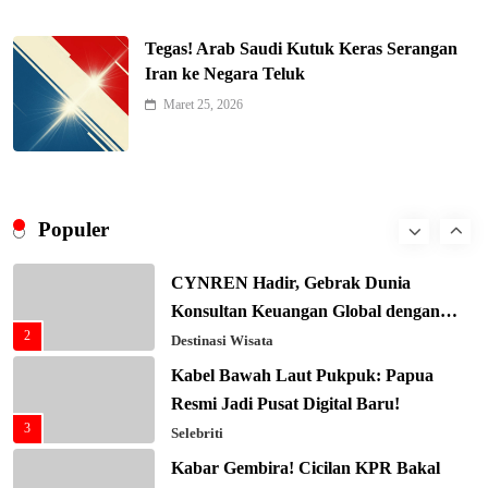
Keren! Baznas Bangun Sekolah Tenda
di Gaza, 600 Anak Palestina Kembali
Tegas! Arab Saudi Kutuk Keras Serangan
7
Belajar
Berita Nasional
Iran ke Negara Teluk
Xenco Medical Raih Penghargaan
Maret 25, 2026
Bergengsi TIME100: Revolusi Medis
8
Masa Depan!
Hukum & Kriminalitas
Presiden Prabowo Gaspol Investasi
Ekonomi Biru: Nelayan Jadi Prioritas
Populer
1
Utama
Budaya & Tradisi
CYNREN Hadir, Gebrak Dunia
Konsultan Keuangan Global dengan
2
Sentuhan AI
Destinasi Wisata
Kabel Bawah Laut Pukpuk: Papua
Resmi Jadi Pusat Digital Baru!
3
Selebriti
Kabar Gembira! Cicilan KPR Bakal