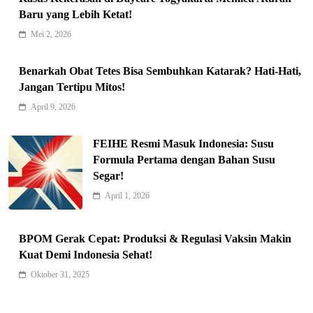
Baru yang Lebih Ketat!
Mei 2, 2026
Indonesia Siap Gaspol! Jadi Pemain
Benarkah Obat Tetes Bisa Sembuhkan Katarak? Hati-Hati,
Jangan Tertipu Mitos!
Kunci Rantai Pasok AI Global
5
Hukum & Kriminalitas
April 9, 2026
Ekonomi Indonesia Meroket! Kalahkan
FEIHE Resmi Masuk Indonesia: Susu
Negara G20 di Awal 2026
Formula Pertama dengan Bahan Susu
6
Editorial
Segar!
Keren! Baznas Bangun Sekolah Tenda
April 1, 2026
di Gaza, 600 Anak Palestina Kembali
7
Belajar
Berita Nasional
BPOM Gerak Cepat: Produksi & Regulasi Vaksin Makin
Xenco Medical Raih Penghargaan
Kuat Demi Indonesia Sehat!
Bergengsi TIME100: Revolusi Medis
Oktober 31, 2025
8
Masa Depan!
Hukum & Kriminalitas
Presiden Prabowo Gaspol Investasi