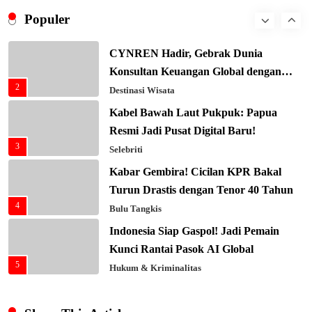
Ekonomi Biru: Nelayan Jadi Prioritas
Populer
1
Utama
Budaya & Tradisi
CYNREN Hadir, Gebrak Dunia
Konsultan Keuangan Global dengan
2
Sentuhan AI
Destinasi Wisata
Kabel Bawah Laut Pukpuk: Papua
Resmi Jadi Pusat Digital Baru!
3
Selebriti
Kabar Gembira! Cicilan KPR Bakal
Turun Drastis dengan Tenor 40 Tahun
4
Bulu Tangkis
Indonesia Siap Gaspol! Jadi Pemain
Kunci Rantai Pasok AI Global
5
Hukum & Kriminalitas
Ekonomi Indonesia Meroket! Kalahkan
Negara G20 di Awal 2026