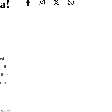
a!
asi
jadi
Uber
uruh
p 2027