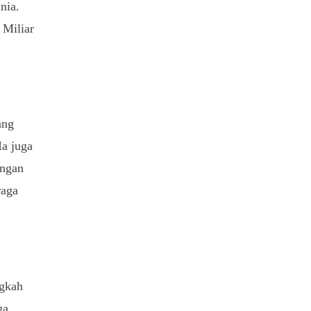
nia.
 Miliar
ang
Ia juga
engan
raga
ngkah
ga