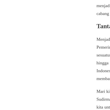
menjadi
cabang 
Tant
Menjadi
Pemerin
sesuatu
hingga
Indone
memba
Mari ki
Sudirm
kita u