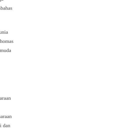
mbahas
unia
Thomas
 muda
araan
uaraan
i dan