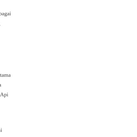
bagai
g
atama
a
 Api
i