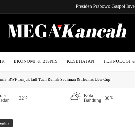
Presiden Prabowo Gaspol Inves
CYNREN Hadir, Gebrak Dunia K
Kabel Bawah Lau
Kabar Gembira! Cicilan 
Mega Kancah
Presiden Prabowo Gaspol Inves
IK
EKONOMI & BISNIS
KESEHATAN
TEKNOLOGI &
CYNREN Hadir, Gebrak Dunia K
unia! BWF Tunjuk Jadi Tuan Rumah Sudirman & Thomas Uber Cup!
Kabel Bawah Lau
Kabar Gembira! Cicilan 
ota
Kota
32
30
edan
Bandung
ngkis