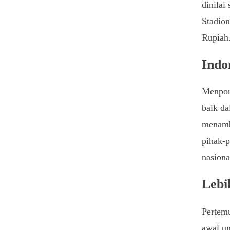
dinilai
Stadion
Rupiah.
Indo
Menpor
baik da
menamba
pihak-p
nasiona
Lebi
Pertem
awal un