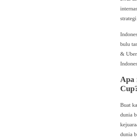
interna
strateg
Indones
bulu t
& Uber
Indones
Apa 
Cup
Buat k
dunia 
kejuara
dunia b