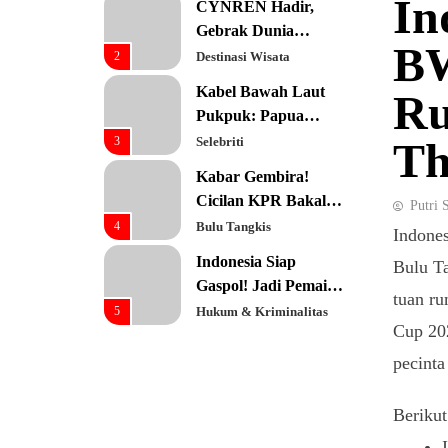
In
CYNREN Hadir,
Prioritas Utama
Gebrak Dunia
BW
Konsultan Keuangan
2
Destinasi Wisata
Global dengan
Kabel Bawah Laut
Ru
Sentuhan AI
Pukpuk: Papua
Resmi Jadi Pusat
3
Selebriti
Th
Digital Baru!
Kabar Gembira!
Cicilan KPR Bakal
Putri 
Turun Drastis
4
Bulu Tangkis
Indones
dengan Tenor 40
Indonesia Siap
Bulu T
Tahun
Gaspol! Jadi Pemain
tuan r
Kunci Rantai Pasok
5
Hukum & Kriminalitas
Cup 202
AI Global
Ekonomi Indonesia
pecinta
Meroket! Kalahkan
Negara G20 di Awal
6
Editorial
Berikut
2026
Keren! Baznas