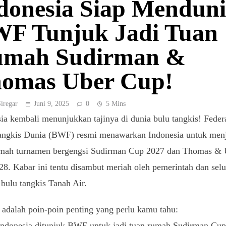
donesia Siap Menduni
F Tunjuk Jadi Tuan
mah Sudirman &
omas Uber Cup!
Siregar
Juni 9, 2025
0
5 Mins
ia kembali menunjukkan tajinya di dunia bulu tangkis! Feder
angkis Dunia (BWF) resmi menawarkan Indonesia untuk men
umah turnamen bergengsi Sudirman Cup 2027 dan Thomas & 
8. Kabar ini tentu disambut meriah oleh pemerintah dan sel
 bulu tangkis Tanah Air.
 adalah poin-poin penting yang perlu kamu tahu:
Indonesia ditunjuk BWF untuk jadi tuan rumah Sudirman Cu