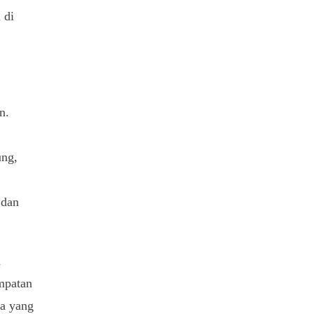
 di
n.
ung,
 dan
h
mpatan
sa yang