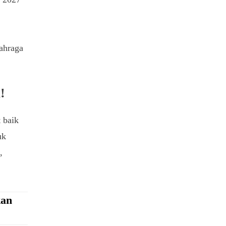
ahraga
!
 baik
uk
,
kan