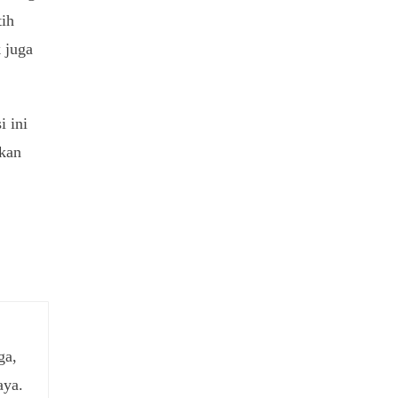
tih
k juga
i ini
gkan
ga,
aya.