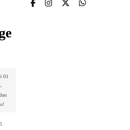
ge
i 01
.
 dan
s!
5