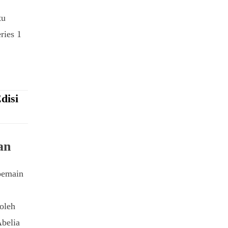
tu
ries 1
disi
an
 pemain
oleh
belia