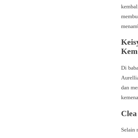
kembal
membua
menamb
Keis
Kem
Di baba
Aurelli
dan me
kemena
Clea
Selain 