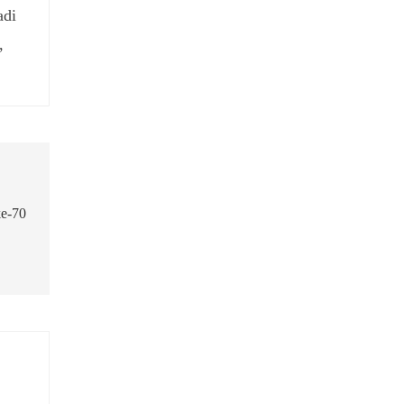
adi
,
ke-70