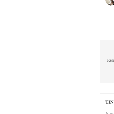
Nav
pos
Rem
TI
Alama