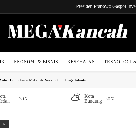
Presiden Prabowo Gaspol Inves
CYNREN Hadir, Gebrak Dunia K
Kabel Bawah Lau
Kabar Gembira! Cicilan 
Mega Kancah
Presiden Prabowo Gaspol Inves
IK
EKONOMI & BISNIS
KESEHATAN
TEKNOLOGI &
CYNREN Hadir, Gebrak Dunia K
Sabet Gelar Juara MilkLife Soccer Challenge Jakarta!
Kabel Bawah Lau
Kabar Gembira! Cicilan 
ota
Kota
30
30
edan
Bandung
Bola