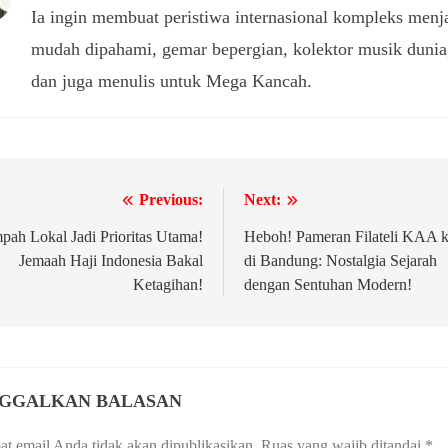
Ia ingin membuat peristiwa internasional kompleks menj
mudah dipahami, gemar bepergian, kolektor musik dunia
dan juga menulis untuk Mega Kancah.
Previous:
Next:
igasi
pah Lokal Jadi Prioritas Utama!
Heboh! Pameran Filateli KAA 
Jemaah Haji Indonesia Bakal
di Bandung: Nostalgia Sejarah
Ketagihan!
dengan Sentuhan Modern!
NGGALKAN BALASAN
t email Anda tidak akan dipublikasikan.
Ruas yang wajib ditandai
*