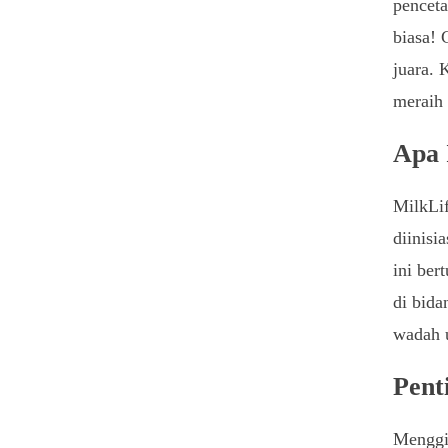
penceta
biasa!
juara. 
meraih 
Apa 
MilkLif
diinisi
ini ber
di bida
wadah u
Pent
Menggia