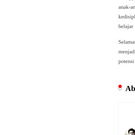
anak-an
kedisip
belajar
Selamat
menjadi
potensi
Ab