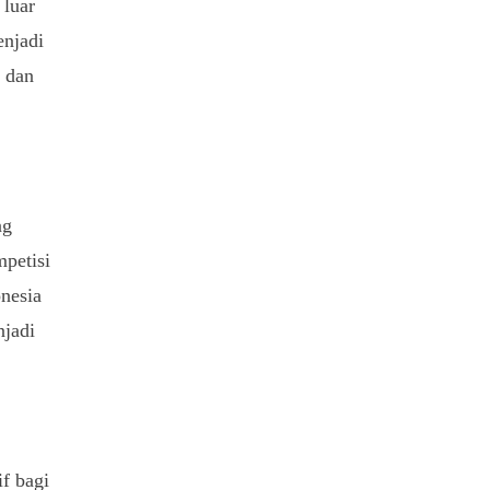
 luar
njadi
h dan
ng
mpetisi
nesia
njadi
if bagi