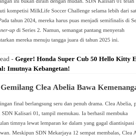
ngan ini bukan diraih dengan mudah. SDN Kalisari 01 telah
ti kompetisi MilkLife Soccer Challenge selama lebih dari sa
Pada tahun 2024, mereka harus puas menjadi semifinalis di Se
nner-up
di Series 2. Namun, semangat pantang menyerah
arkan mereka menuju tangga juara di tahun 2025 ini.
read -
Geger! Honda Super Cub 50 Hello Kitty E
al: Imutnya Kebangetan!
 Gemilang Clea Abelia Bawa Kemenang
ingan final berlangsung seru dan penuh drama. Clea Abelia,
n SDN Kalisari 01, tampil memukau. Ia berhasil membuka
lan timnya lewat lemparan ke dalam yang gagal diantisipasi 
lawan. Meskipun SDN Mekarjaya 12 sempat membalas, Clea A