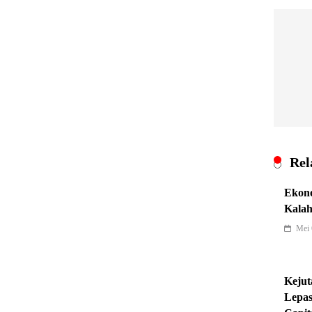
Nav
pos
Rel
Ekono
Kalah
Mei 
Kejut
Lepas