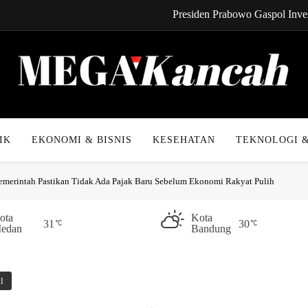
Presiden Prabowo Gaspol Inves
CYNREN Hadir, Gebrak Dunia K
Kabel Bawah Lau
Kabar Gembira! Cicilan 
Mega Kancah
Presiden Prabowo Gaspol Inves
IK
EKONOMI & BISNIS
KESEHATAN
TEKNOLOGI &
CYNREN Hadir, Gebrak Dunia K
emerintah Pastikan Tidak Ada Pajak Baru Sebelum Ekonomi Rakyat Pulih
Kabel Bawah Lau
Kabar Gembira! Cicilan 
ota
Kota
31
30
edan
Bandung
l