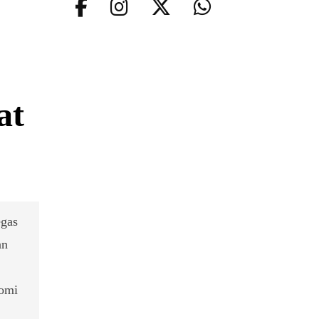
at
egas
an
nomi