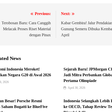
Previous:
Next:
igasi
Terobosan Baru: Cara Canggih
Kabar Gembira! Jalur Pendakia
Melacak Proses Riset Material
Gunung Semeru Dibuka Kembal
dengan Pinax
April
ated News
mi Indonesia Meroket!
Sejarah Baru! JPMorgan C
kan Negara G20 di Awal 2026
Jadi Mitra Perbankan Globa
Pertama Olimpiade
6, 2026
April 30, 2026
an Besar! Porsche Resmi
Indonesia Selangkah Lebih 
 Saham Bugatti ke BlueFive
ke OECD, Tahap Review Te