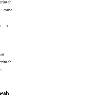
rintah
s utama
entan
nam
erintah
n
ewah