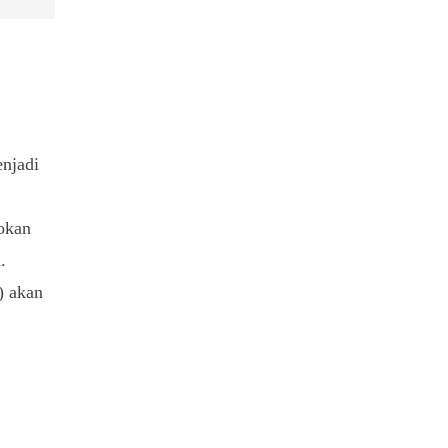
k
njadi
okan
.
) akan