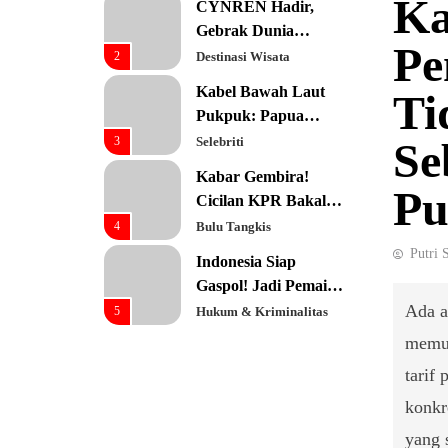
Ka
CYNREN Hadir,
Prioritas Utama
Gebrak Dunia
Pe
Konsultan Keuangan
2
Destinasi Wisata
Global dengan
Kabel Bawah Laut
Ti
Sentuhan AI
Pukpuk: Papua
Resmi Jadi Pusat
3
Selebriti
Se
Digital Baru!
Kabar Gembira!
Pu
Cicilan KPR Bakal
Turun Drastis
4
Bulu Tangkis
dengan Tenor 40
Putri 
Indonesia Siap
Tahun
Gaspol! Jadi Pemain
Kunci Rantai Pasok
Ada a
5
Hukum & Kriminalitas
AI Global
memut
Ekonomi Indonesia
Meroket! Kalahkan
tarif
Negara G20 di Awal
6
Editorial
konkr
2026
Keren! Baznas
yang 