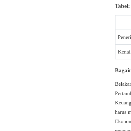
Tabel:
Pener
Kenai
Bagaim
Belakan
Pertamb
Keuanga
harus m
Ekonomi
mendada