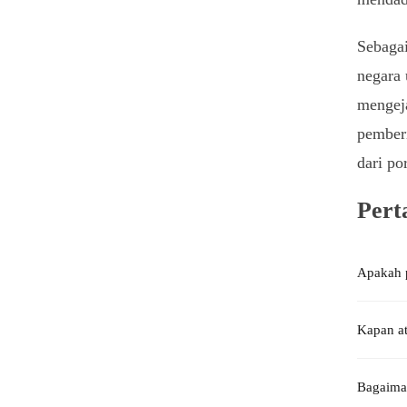
Sebagai
negara 
mengeja
pemberi
dari po
Pert
Apakah p
Kapan at
Bagaiman