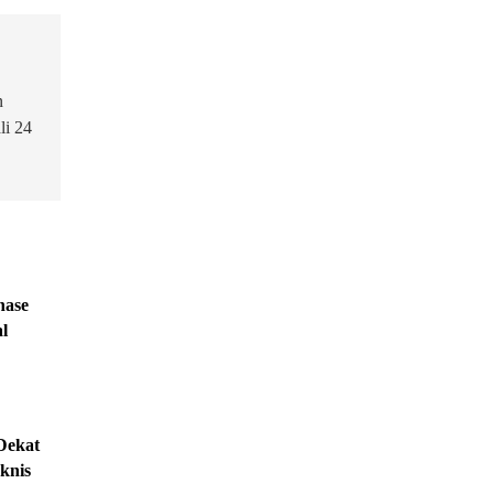
n
i 24
hase
l
Dekat
knis