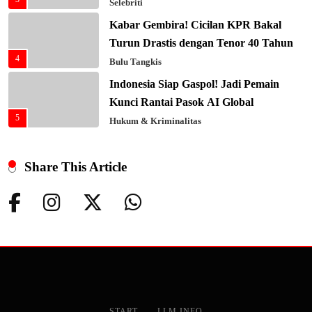
Selebriti
Kabar Gembira! Cicilan KPR Bakal
Turun Drastis dengan Tenor 40 Tahun
4
Bulu Tangkis
Indonesia Siap Gaspol! Jadi Pemain
Kunci Rantai Pasok AI Global
5
Hukum & Kriminalitas
Ekonomi Indonesia Meroket! Kalahkan
Negara G20 di Awal 2026
Share This Article
6
Editorial
Keren! Baznas Bangun Sekolah Tenda
di Gaza, 600 Anak Palestina Kembali
7
Belajar
Berita Nasional
Xenco Medical Raih Penghargaan
Bergengsi TIME100: Revolusi Medis
8
Masa Depan!
Hukum & Kriminalitas
START
LLM INFO