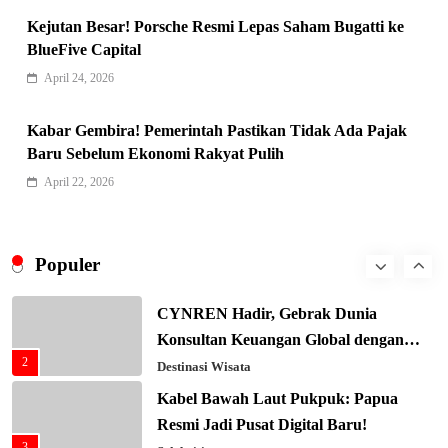
6
Kejutan Besar! Porsche Resmi Lepas Saham Bugatti ke
Editorial
BlueFive Capital
Keren! Baznas Bangun Sekolah Tenda
April 24, 2026
di Gaza, 600 Anak Palestina Kembali
7
Belajar
Berita Nasional
Kabar Gembira! Pemerintah Pastikan Tidak Ada Pajak
Xenco Medical Raih Penghargaan
Baru Sebelum Ekonomi Rakyat Pulih
Bergengsi TIME100: Revolusi Medis
April 22, 2026
8
Masa Depan!
Hukum & Kriminalitas
Presiden Prabowo Gaspol Investasi
Ekonomi Biru: Nelayan Jadi Prioritas
Populer
1
Utama
Budaya & Tradisi
CYNREN Hadir, Gebrak Dunia
Konsultan Keuangan Global dengan
2
Sentuhan AI
Destinasi Wisata
Kabel Bawah Laut Pukpuk: Papua
Resmi Jadi Pusat Digital Baru!
3