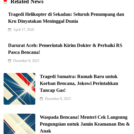
Related News
Tragedi Helikopter di Sekadau: Seluruh Penumpang dan
Kru Dinyatakan Meninggal Dunia
April 17, 2026
Darurat Aceh: Pemerintah Kirim Dokter & Perbaiki RS
Pasca Bencana!
Indonesia Siap Gaspol! Jadi Pemain
Desember 8, 2025
Kunci Rantai Pasok AI Global
5
Hukum & Kriminalitas
Tragedi Sumatra: Rumah Baru untuk
Ekonomi Indonesia Meroket! Kalahkan
Korban Bencana, Jokowi Perintahkan
Negara G20 di Awal 2026
Tancap Gas!
6
Editorial
Desember 8, 2025
Keren! Baznas Bangun Sekolah Tenda
di Gaza, 600 Anak Palestina Kembali
Waspada Bencana! Menteri Cek Langsung
7
Belajar
Berita Nasional
Pengungsian untuk Jamin Keamanan Ibu &
Anak
Xenco Medical Raih Penghargaan