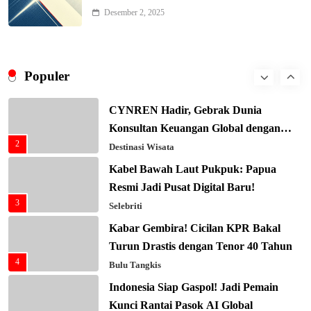
Bergengsi TIME100: Revolusi Medis
Desember 2, 2025
8
Masa Depan!
Hukum & Kriminalitas
Presiden Prabowo Gaspol Investasi
Ekonomi Biru: Nelayan Jadi Prioritas
Populer
1
Utama
Budaya & Tradisi
CYNREN Hadir, Gebrak Dunia
Konsultan Keuangan Global dengan
2
Sentuhan AI
Destinasi Wisata
Kabel Bawah Laut Pukpuk: Papua
Resmi Jadi Pusat Digital Baru!
3
Selebriti
Kabar Gembira! Cicilan KPR Bakal
Turun Drastis dengan Tenor 40 Tahun
4
Bulu Tangkis
Indonesia Siap Gaspol! Jadi Pemain
Kunci Rantai Pasok AI Global