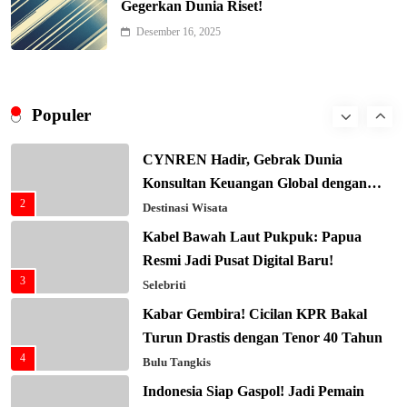
Gegerkan Dunia Riset!
Xenco Medical Raih Penghargaan
Bergengsi TIME100: Revolusi Medis
Desember 16, 2025
8
Masa Depan!
Hukum & Kriminalitas
Presiden Prabowo Gaspol Investasi
Ekonomi Biru: Nelayan Jadi Prioritas
Populer
1
Utama
Budaya & Tradisi
CYNREN Hadir, Gebrak Dunia
Konsultan Keuangan Global dengan
2
Sentuhan AI
Destinasi Wisata
Kabel Bawah Laut Pukpuk: Papua
Resmi Jadi Pusat Digital Baru!
3
Selebriti
Kabar Gembira! Cicilan KPR Bakal
Turun Drastis dengan Tenor 40 Tahun
4
Bulu Tangkis
Indonesia Siap Gaspol! Jadi Pemain