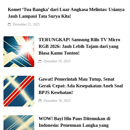
Komet ‘Tua Bangka’ dari Luar Angkasa Melintas: Usianya
Jauh Lampaui Tata Surya Kita!
Desember 21, 2025
TERUNGKAP! Samsung Rilis TV Micro
RGB 2026: Jauh Lebih Tajam dari yang
Biasa Kamu Tonton!
Indonesia Siap Gaspol! Jadi Pemain
Desember 19, 2025
Kunci Rantai Pasok AI Global
5
Hukum & Kriminalitas
Gawat! Pemerintah Mau Tutup, Senat
Ekonomi Indonesia Meroket! Kalahkan
Gerak Cepat: Ada Kesepakatan Aneh Soal
Negara G20 di Awal 2026
BPJS Kesehatan!
6
Editorial
Desember 18, 2025
Keren! Baznas Bangun Sekolah Tenda
di Gaza, 600 Anak Palestina Kembali
WOW! Bayi Hiu Paus Ditemukan di
7
Belajar
Berita Nasional
Indonesia: Penemuan Langka yang