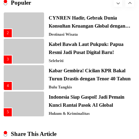
Populer
1
Utama
Budaya & Tradisi
CYNREN Hadir, Gebrak Dunia
Konsultan Keuangan Global dengan
2
Sentuhan AI
Destinasi Wisata
Kabel Bawah Laut Pukpuk: Papua
Resmi Jadi Pusat Digital Baru!
3
Selebriti
Kabar Gembira! Cicilan KPR Bakal
Turun Drastis dengan Tenor 40 Tahun
4
Bulu Tangkis
Indonesia Siap Gaspol! Jadi Pemain
Kunci Rantai Pasok AI Global
5
Hukum & Kriminalitas
Ekonomi Indonesia Meroket! Kalahkan
Negara G20 di Awal 2026
Share This Article
6