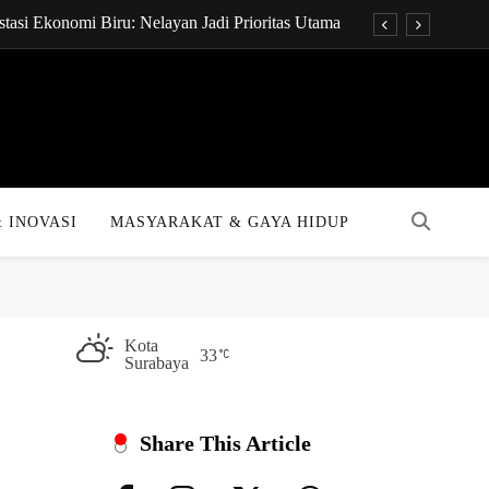
tasi Ekonomi Biru: Nelayan Jadi Prioritas Utama
onsultan Keuangan Global dengan Sentuhan AI
t Pukpuk: Papua Resmi Jadi Pusat Digital Baru!
KPR Bakal Turun Drastis dengan Tenor 40 Tahun
tasi Ekonomi Biru: Nelayan Jadi Prioritas Utama
 INOVASI
MASYARAKAT & GAYA HIDUP
onsultan Keuangan Global dengan Sentuhan AI
t Pukpuk: Papua Resmi Jadi Pusat Digital Baru!
KPR Bakal Turun Drastis dengan Tenor 40 Tahun
Kota
33
Surabaya
Share This Article