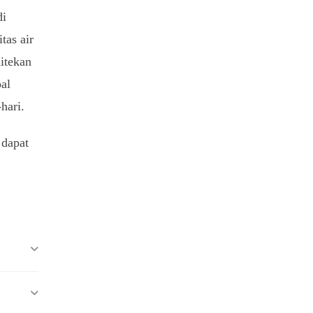
di
tas air
ditekan
oal
hari.
 dapat