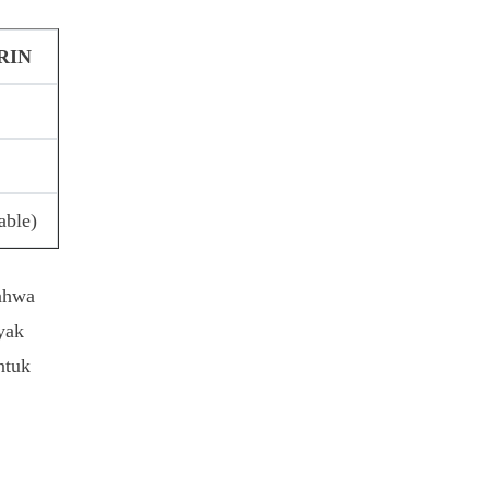
BRIN
able)
bahwa
yak
ntuk