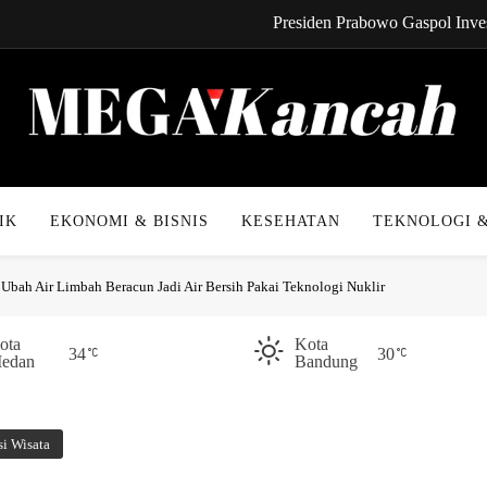
Presiden Prabowo Gaspol Inves
CYNREN Hadir, Gebrak Dunia K
Kabel Bawah Lau
Kabar Gembira! Cicilan 
Mega Kancah
Presiden Prabowo Gaspol Inves
IK
EKONOMI & BISNIS
KESEHATAN
TEKNOLOGI &
CYNREN Hadir, Gebrak Dunia K
Ubah Air Limbah Beracun Jadi Air Bersih Pakai Teknologi Nuklir
Kabel Bawah Lau
Kabar Gembira! Cicilan 
ota
Kota
34
30
edan
Bandung
si Wisata