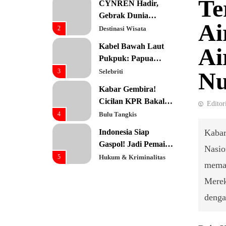
Te
CYNREN Hadir,
Prioritas Utama
Gebrak Dunia
Ai
Konsultan Keuangan
2
Destinasi Wisata
Global dengan
Kabel Bawah Laut
Ai
Sentuhan AI
Pukpuk: Papua
Resmi Jadi Pusat
3
Selebriti
Nu
Digital Baru!
Kabar Gembira!
Cicilan KPR Bakal
Editor
Turun Drastis
4
Bulu Tangkis
dengan Tenor 40
Indonesia Siap
Kabar
Tahun
Gaspol! Jadi Pemain
Nasio
Kunci Rantai Pasok
5
Hukum & Kriminalitas
memam
AI Global
Ekonomi Indonesia
Merek
Meroket! Kalahkan
denga
Negara G20 di Awal
6
Editorial
2026
Keren! Baznas