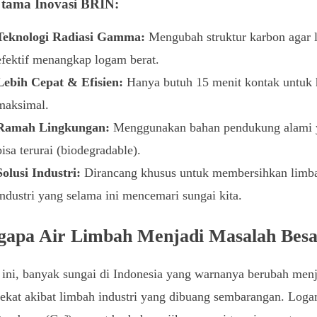
Utama Inovasi BRIN:
Teknologi Radiasi Gamma:
Mengubah struktur karbon agar 
efektif menangkap logam berat.
Lebih Cepat & Efisien:
Hanya butuh 15 menit kontak untuk 
maksimal.
Ramah Lingkungan:
Menggunakan bahan pendukung alami 
bisa terurai (biodegradable).
Solusi Industri:
Dirancang khusus untuk membersihkan limb
industri yang selama ini mencemari sungai kita.
apa Air Limbah Menjadi Masalah Bes
ini, banyak sungai di Indonesia yang warnanya berubah menj
ekat akibat limbah industri yang dibuang sembarangan. Loga