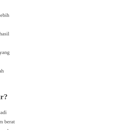
lebih
hasil
yang
ah
ar?
adi
m berat