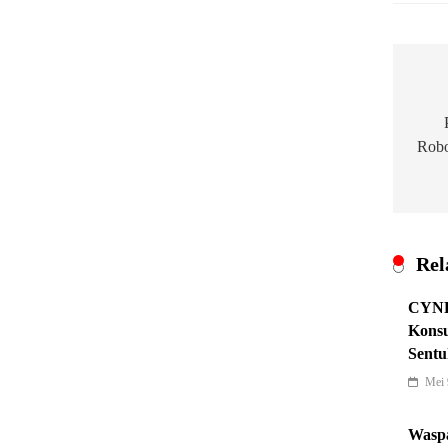
Nav
pos
Robo
Rel
CYNR
Konsu
Sentu
Mei 
Waspa