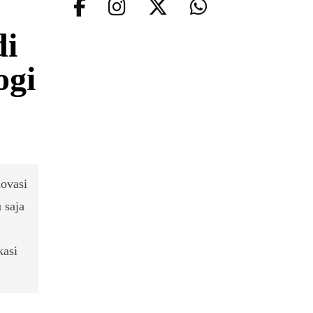
di
ogi
novasi
 saja
kasi