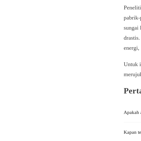
Penelit
pabrik-
sungai 
drastis
energi,
Untuk i
meruju
Pert
Apakah a
Kapan te