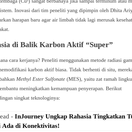
 tembaga (Cu²) sangat berbahaya jika sampai terminum atau 
istem. Inovasi dari tim peneliti yang dipimpin oleh Dhita Ariy
kan harapan baru agar air limbah tidak lagi merusak keseha
akat.
sia di Balik Karbon Aktif “Super”
ana cara kerjanya? Peneliti menggunakan metode radiasi ga
emodifikasi karbon aktif biasa. Tidak berhenti di situ, merek
bahkan
Methyl Ester Sulfonate
(MES), yaitu zat ramah lingk
embantu meningkatkan kemampuan penyerapan. Berikut
ingan singkat teknologinya:
read -
InJourney Ungkap Rahasia Tingkatkan Tu
 Ada di Konektivitas!