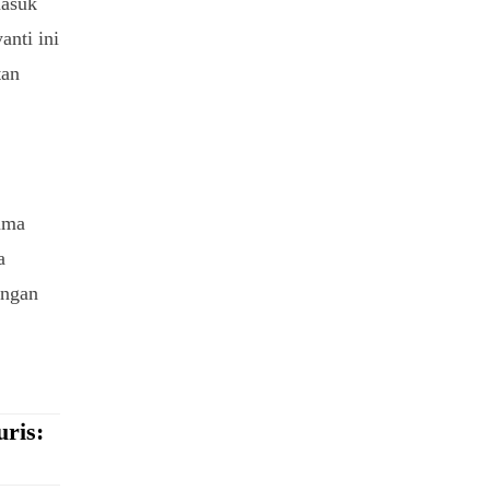
masuk
anti ini
tan
mma
a
ungan
ris: