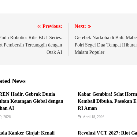
Previous:
Next:
igasi
Pudu Robotics Rilis BG1 Series:
Gerebek Narkoba di Bali: Mabe
t Pembersih Tercanggih dengan
Polri Segel Dua Tempat Hibura
Otak AI
Malam Populer
ated News
EN Hadir, Gebrak Dunia
Kabar Gembira! Selat Hor
ltan Keuangan Global dengan
Kembali Dibuka, Pasokan E
han AI
RI Aman
9, 2026
April 18, 2026
da Kanker Ginjal: Kenali
Revolusi VCT 2027: Riot G