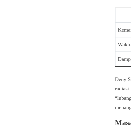
Kema
Waktu
Damp
Deny S
radiasi
“lubang
menangk
Masa