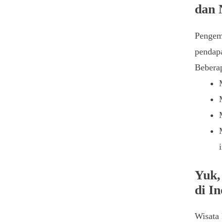
dan 
Pengem
pendapa
Beberap
Yuk,
di I
Wisata