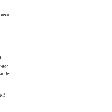
pusat
i
ingga
n. Ini
s?