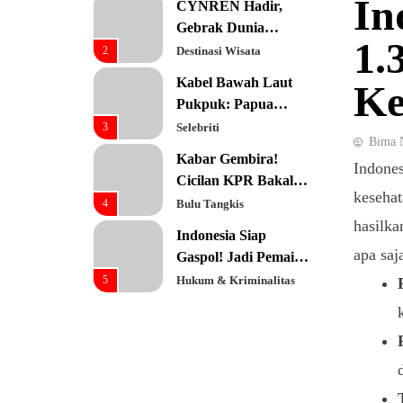
In
CYNREN Hadir,
Prioritas Utama
Gebrak Dunia
1.
Konsultan Keuangan
2
Destinasi Wisata
Global dengan
Kabel Bawah Laut
Ke
Sentuhan AI
Pukpuk: Papua
Resmi Jadi Pusat
3
Selebriti
Bima 
Digital Baru!
Kabar Gembira!
Indones
Cicilan KPR Bakal
kesehat
Turun Drastis
4
Bulu Tangkis
dengan Tenor 40
hasilka
Indonesia Siap
Tahun
apa saj
Gaspol! Jadi Pemain
Kunci Rantai Pasok
5
Hukum & Kriminalitas
AI Global
Ekonomi Indonesia
Meroket! Kalahkan
Negara G20 di Awal
6
Editorial
2026
Keren! Baznas