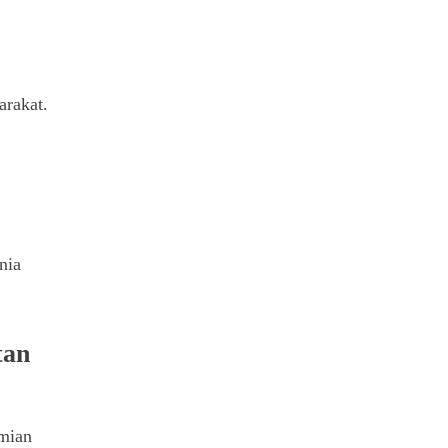
arakat.
nia
tan
omian