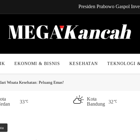
Presiden Prabowo Gaspol Inves
CYNREN Hadir, Gebrak Dunia K
Kabel Bawah Lau
Kabar Gembira! Cicilan 
Mega Kancah
Presiden Prabowo Gaspol Inves
IK
EKONOMI & BISNIS
KESEHATAN
TEKNOLOGI &
CYNREN Hadir, Gebrak Dunia K
 dari Wisata Kesehatan: Peluang Emas!
Kabel Bawah Lau
Kabar Gembira! Cicilan 
ota
Kota
33
32
edan
Bandung
ata