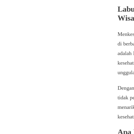
Labu
Wisa
Menkes
di berb
adalah 
kesehat
unggul
Dengan 
tidak p
menari
kesehat
Apa 