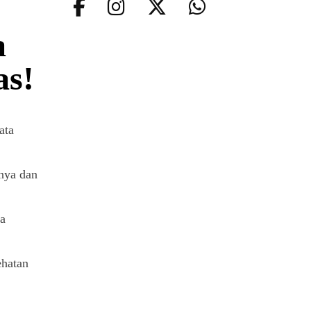
a
as!
ata
anya dan
ta
ehatan