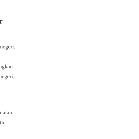
r
negeri,
a
angkan.
negeri,
n atau
ta