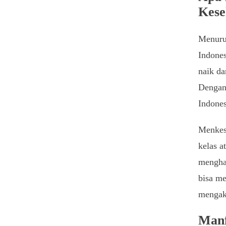
Kese
Menuru
Indones
naik da
Dengan
Indones
Menkes 
kelas a
mengha
bisa me
mengaks
Manf