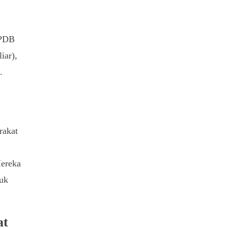
 PDB
iar),
.
rakat
Mereka
tuk
at