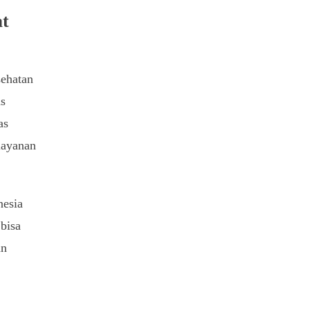
at
ehatan
as
as
layanan
nesia
 bisa
an