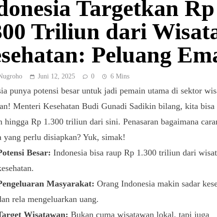
donesia Targetkan Rp
300 Triliun dari Wisat
sehatan: Peluang Em
Nugroho
Juni 12, 2025
0
6 Mins
ia punya potensi besar untuk jadi pemain utama di sektor wis
an! Menteri Kesehatan Budi Gunadi Sadikin bilang, kita bisa
n hingga Rp 1.300 triliun dari sini. Penasaran bagaimana car
a yang perlu disiapkan? Yuk, simak!
Potensi Besar:
Indonesia bisa raup Rp 1.300 triliun dari wisa
kesehatan.
Pengeluaran Masyarakat:
Orang Indonesia makin sadar kes
dan rela mengeluarkan uang.
Target Wisatawan:
Bukan cuma wisatawan lokal, tapi juga