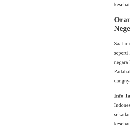
kesehat
Oran
Nege
Saat in
seperti
negara 
Padahal
uangnya
Info T
Indones
sekadar
kesehat