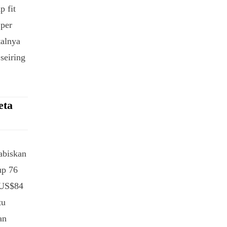
p fit
 per
talnya
seiring
eta
abiskan
up 76
i US$84
tu
an