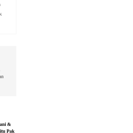
n
k
a
an
ani &
itu Pak