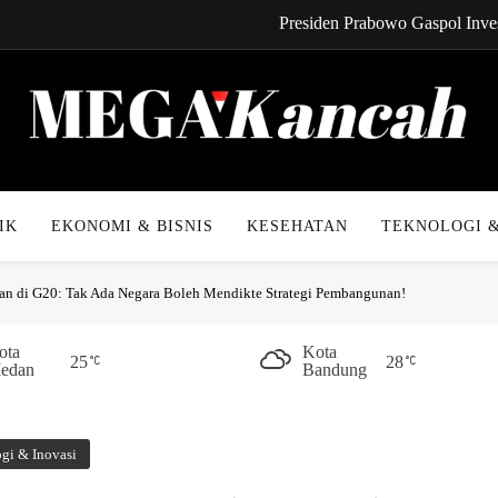
Presiden Prabowo Gaspol Inves
CYNREN Hadir, Gebrak Dunia K
Kabel Bawah Lau
Kabar Gembira! Cicilan 
Mega Kancah
Presiden Prabowo Gaspol Inves
IK
EKONOMI & BISNIS
KESEHATAN
TEKNOLOGI &
CYNREN Hadir, Gebrak Dunia K
ran di G20: Tak Ada Negara Boleh Mendikte Strategi Pembangunan!
Kabel Bawah Lau
Kabar Gembira! Cicilan 
ota
Kota
25
28
edan
Bandung
gi & Inovasi