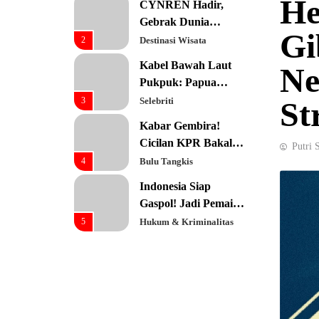
He
CYNREN Hadir,
Prioritas Utama
Gebrak Dunia
Gi
Konsultan Keuangan
2
Destinasi Wisata
Global dengan
Kabel Bawah Laut
Ne
Sentuhan AI
Pukpuk: Papua
Resmi Jadi Pusat
3
Selebriti
St
Digital Baru!
Kabar Gembira!
Cicilan KPR Bakal
Putri 
Turun Drastis
4
Bulu Tangkis
dengan Tenor 40
Indonesia Siap
Tahun
Gaspol! Jadi Pemain
Kunci Rantai Pasok
5
Hukum & Kriminalitas
AI Global
Ekonomi Indonesia
Meroket! Kalahkan
Negara G20 di Awal
6
Editorial
2026
Keren! Baznas