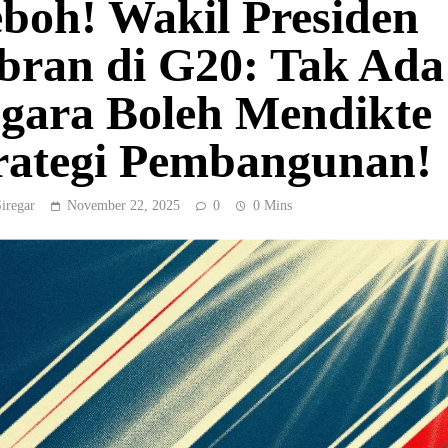
boh! Wakil Presiden
bran di G20: Tak Ada
gara Boleh Mendikte
rategi Pembangunan!
Siregar
November 22, 2025
0
0 Mins