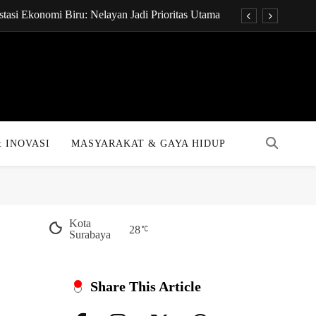
tasi Ekonomi Biru: Nelayan Jadi Prioritas Utama
onsultan Keuangan Global dengan Sentuhan AI
t Pukpuk: Papua Resmi Jadi Pusat Digital Baru!
KPR Bakal Turun Drastis dengan Tenor 40 Tahun
tasi Ekonomi Biru: Nelayan Jadi Prioritas Utama
 INOVASI
MASYARAKAT & GAYA HIDUP
onsultan Keuangan Global dengan Sentuhan AI
t Pukpuk: Papua Resmi Jadi Pusat Digital Baru!
KPR Bakal Turun Drastis dengan Tenor 40 Tahun
Kota
28
Surabaya
Share This Article