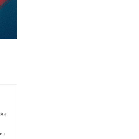
sik,
asi