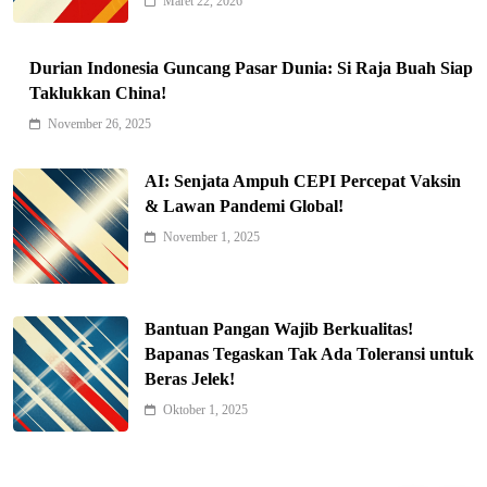
Maret 22, 2026
Durian Indonesia Guncang Pasar Dunia: Si Raja Buah Siap
Taklukkan China!
Indonesia Siap Gaspol! Jadi Pemain
November 26, 2025
Kunci Rantai Pasok AI Global
5
Hukum & Kriminalitas
AI: Senjata Ampuh CEPI Percepat Vaksin
Ekonomi Indonesia Meroket! Kalahkan
& Lawan Pandemi Global!
Negara G20 di Awal 2026
November 1, 2025
6
Editorial
Keren! Baznas Bangun Sekolah Tenda
di Gaza, 600 Anak Palestina Kembali
Bantuan Pangan Wajib Berkualitas!
7
Belajar
Berita Nasional
Bapanas Tegaskan Tak Ada Toleransi untuk
Beras Jelek!
Xenco Medical Raih Penghargaan
Bergengsi TIME100: Revolusi Medis
Oktober 1, 2025
8
Masa Depan!
Hukum & Kriminalitas
Presiden Prabowo Gaspol Investasi