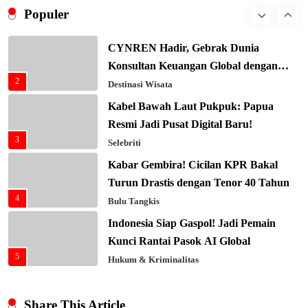
Ekonomi Biru: Nelayan Jadi Prioritas
Populer
1
Utama
Budaya & Tradisi
CYNREN Hadir, Gebrak Dunia
Konsultan Keuangan Global dengan
2
Sentuhan AI
Destinasi Wisata
Kabel Bawah Laut Pukpuk: Papua
Resmi Jadi Pusat Digital Baru!
3
Selebriti
Kabar Gembira! Cicilan KPR Bakal
Turun Drastis dengan Tenor 40 Tahun
4
Bulu Tangkis
Indonesia Siap Gaspol! Jadi Pemain
Kunci Rantai Pasok AI Global
5
Hukum & Kriminalitas
Ekonomi Indonesia Meroket! Kalahkan
Negara G20 di Awal 2026
Share This Article